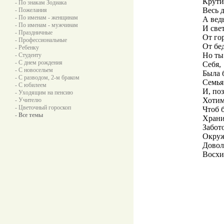
Крути
- По знакам Зодиака
Весь д
- Пожелания
- По именам - женщинам
А вед
- По именам - мужчинам
И свет
- Праздничные
От го
- Профессиональные
От бед
- Ребенку
Но ты
- Студенту
- С днем рождения
Себя,
- С новосельем
Была 
- С разводом, 2-м браком
Семья
- С юбилеем
И, по
- Уходящим на пенсию
Хотим
- Учителю
- Цветочный гороскоп
Чтоб 
- Все темы
Храни
Забот
Окруж
Довол
Восхи