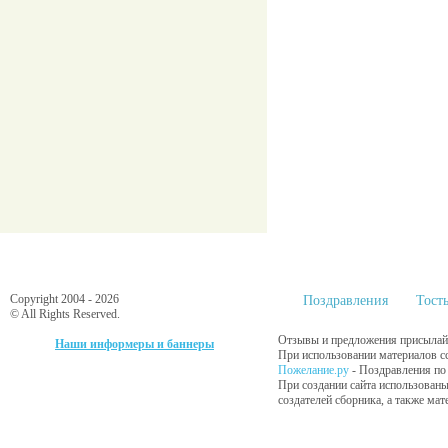
Copyright 2004 - 2026
Поздравления
Тост
© All Rights Reserved.
Отзывы и предложения присылайт
Наши информеры и баннеры
При использовании материалов сс
Пожелание.ру
- Поздравления по
При создании сайта использованы
создателей сборника, а также ма