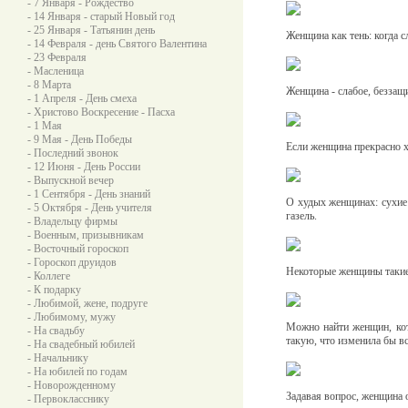
- 7 Января - Рождество
- 14 Января - старый Новый год
- 25 Января - Татьянин день
Женщина как тень: когда сл
- 14 Февраля - день Святого Валентина
- 23 Февраля
- Масленица
- 8 Марта
Женщина - слабое, беззащ
- 1 Апреля - День смеха
- Христово Воскресение - Пасха
- 1 Мая
- 9 Мая - День Победы
Если женщина прекрасно хр
- Последний звонок
- 12 Июня - День России
- Выпускной вечер
- 1 Сентября - День знаний
О худых женщинах: сухие 
- 5 Октября - День учителя
газель.
- Владельцу фирмы
- Военным, призывникам
- Восточный гороскоп
- Гороскоп друидов
Некоторые женщины такие 
- Коллеге
- К подарку
- Любимой, жене, подруге
- Любимому, мужу
Можно найти женщин, кот
- На свадьбу
такую, что изменила бы вс
- На свадебный юбилей
- Начальнику
- На юбилей по годам
- Новорожденному
Задавая вопрос, женщина о
- Первокласснику