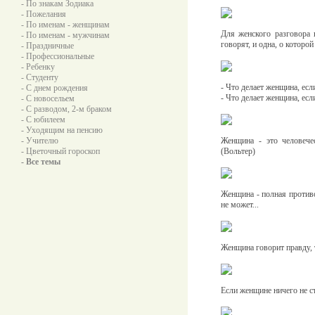
- По знакам Зодиака
- Пожелания
- По именам - женщинам
Для женского разговора
- По именам - мужчинам
говорят, и одна, о которой
- Праздничные
- Профессиональные
- Ребенку
- Студенту
- Что делает женщина, есл
- С днем рождения
- Что делает женщина, есл
- С новосельем
- С разводом, 2-м браком
- С юбилеем
- Уходящим на пенсию
- Учителю
Женщина - это человечес
- Цветочный гороскоп
(Вольтер)
- Все темы
Женщина - полная противо
не может...
Женщина говорит правду, т
Если женщине ничего не с