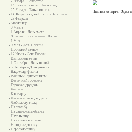
- 7 Января - Рождество
- 14 Января - старый Новый год
- 25 Января - Татьянин день
Надпись на парте: "Здесь 
- 14 Февраля - день Святого Валентина
- 23 Февраля
- Масленица
- 8 Марта
- 1 Апреля - День смеха
- Христово Воскресение - Пасха
- 1 Мая
- 9 Мая - День Победы
- Последний звонок
- 12 Июня - День России
- Выпускной вечер
- 1 Сентября - День знаний
- 5 Октября - День учителя
- Владельцу фирмы
- Военным, призывникам
- Восточный гороскоп
- Гороскоп друидов
- Коллеге
- К подарку
- Любимой, жене, подруге
- Любимому, мужу
- На свадьбу
- На свадебный юбилей
- Начальнику
- На юбилей по годам
- Новорожденному
- Первокласснику