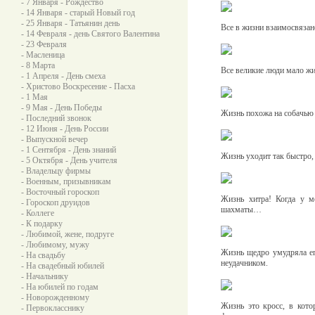
- 7 Января - Рождество
- 14 Января - старый Новый год
- 25 Января - Татьянин день
Все в жизни взаимосвязано
- 14 Февраля - день Святого Валентина
- 23 Февраля
- Масленица
- 8 Марта
Все великие люди мало жил
- 1 Апреля - День смеха
- Христово Воскресение - Пасха
- 1 Мая
- 9 Мая - День Победы
Жизнь похожа на собачью 
- Последний звонок
- 12 Июня - День России
- Выпускной вечер
- 1 Сентября - День знаний
Жизнь уходит так быстро, 
- 5 Октября - День учителя
- Владельцу фирмы
- Военным, призывникам
- Восточный гороскоп
Жизнь хитра! Когда у м
- Гороскоп друидов
шахматы…
- Коллеге
- К подарку
- Любимой, жене, подруге
- Любимому, мужу
Жизнь щедро умудряла ег
- На свадьбу
неудачником.
- На свадебный юбилей
- Начальнику
- На юбилей по годам
- Новорожденному
Жизнь это кpосс, в кото
- Первокласснику