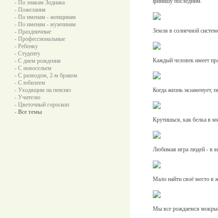
финишу последним.
- По знакам Зодиака
- Пожелания
- По именам - женщинам
- По именам - мужчинам
Земля в солнечной систем
- Праздничные
- Профессиональные
- Ребенку
- Студенту
Каждый человек имеет пра
- С днем рождения
- С новосельем
- С разводом, 2-м браком
- С юбилеем
- Уходящим на пенсию
Когда жизнь экзаменует, 
- Учителю
- Цветочный гороскоп
- Все темы
Крутишься, как белка в мя
Любимая игра людей - в ящ
Мало найти своё место в ж
Мы все рождаемся мокрые,