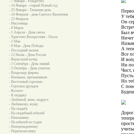
- 7 Января - Рождество
- 14 Января - старый Новый год
- 25 Января - Татьянин день
Перво
- 14 Февраля - день Святого Валентина
У теб
- 23 Февраля
Он се
- Масленица
Встре
- 8 Марта
Был в
- 1 Апреля - День смеха
- Христово Воскресение - Пасха
Ничег
- 1 Мая
Назыв
- 9 Мая - День Победы
А теп
- Последний звонок
Все п
- 12 Июня - День России
И воп
- Выпускной вечер
- 1 Сентября - День знаний
Ни по
- 5 Октября - День учителя
Чист, 
- Владельцу фирмы
Пусть
- Военным, призывникам
Но те
- Восточный гороскоп
С пон
- Гороскоп друидов
- Коллеге
Будеш
- К подарку
- Любимой, жене, подруге
- Любимому, мужу
- На свадьбу
Дорог
- На свадебный юбилей
- Начальнику
тепер
- На юбилей по годам
прост
- Новорожденному
учитьс
- Первокласснику