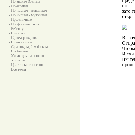
предм
- По знакам Зодиака
но
- Пожелания
- По именам - женщинам
зато 
- По именам - мужчинам
откры
- Праздничные
- Профессиональные
- Ребенку
- Студенту
Вы се
- С днем рождения
- С новосельем
Отпра
- С разводом, 2-м браком
Чтобы
- С юбилеем
И счи
- Уходящим на пенсию
Вы те
- Учителю
прил
- Цветочный гороскоп
- Все темы