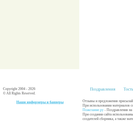
Copyright 2004 - 2026
Поздравления
Тост
© All Rights Reserved.
Отзывы и предложения присылайт
Наши информеры и баннеры
При использовании материалов сс
Пожелание.ру
- Поздравления на 
При создании сайта использованы
создателей сборника, а также ма