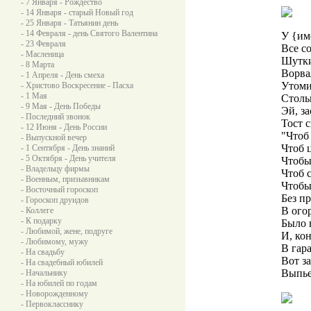
- 7 Января - Рождество
- 14 Января - старый Новый год
- 25 Января - Татьянин день
- 14 Февраля - день Святого Валентина
У {им
- 23 Февраля
Все со
- Масленица
Шутки,
- 8 Марта
Ворва
- 1 Апреля - День смеха
Утоми
- Христово Воскресение - Пасха
- 1 Мая
Столь
- 9 Мая - День Победы
Эй, за
- Последний звонок
Тост с
- 12 Июня - День России
"Чтоб
- Выпускной вечер
Чтоб ц
- 1 Сентября - День знаний
- 5 Октября - День учителя
Чтобы
- Владельцу фирмы
Чтоб 
- Военным, призывникам
Чтобы 
- Восточный гороскоп
Без п
- Гороскоп друидов
В ого
- Коллеге
- К подарку
Было в
- Любимой, жене, подруге
И, кон
- Любимому, мужу
В гар
- На свадьбу
Вот за
- На свадебный юбилей
Выпье
- Начальнику
- На юбилей по годам
- Новорожденному
- Первокласснику