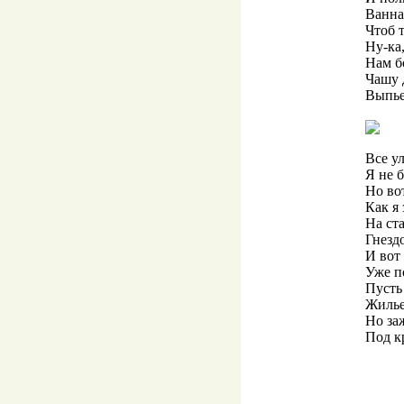
Ванна
Чтоб 
Ну-ка,
Нам б
Чашу 
Выпье
Все ул
Я не б
Но вот
Как я 
На ст
Гнездо
И вот
Уже п
Пусть
Жилье,
Но за
Под к