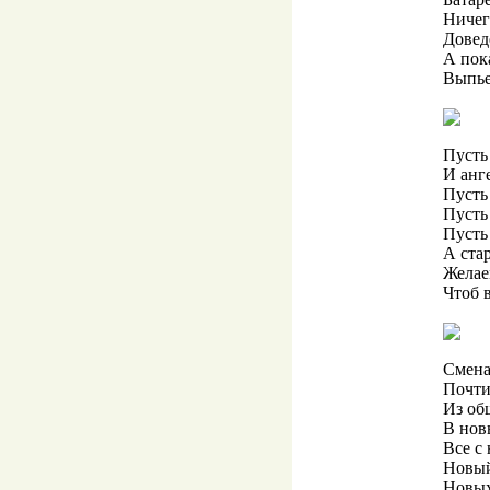
Ничег
Довед
А пок
Выпье
Пусть
И анг
Пусть
Пусть 
Пусть 
А ста
Желае
Чтоб 
Смена
Почти
Из об
В нов
Все с 
Новый
Новых