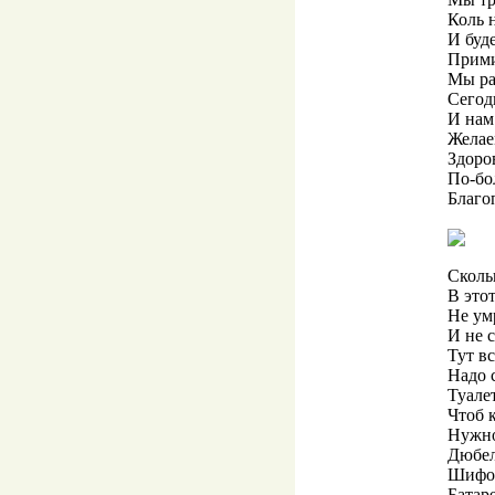
Коль 
И буд
Прими
Мы рад
Сегод
И нам 
Желае
Здоров
По-бо
Благо
Сколь
В это
Не ум
И не с
Тут в
Надо 
Туале
Чтоб к
Нужно
Дюбел
Шифон
Батар