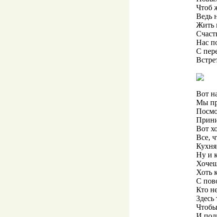
Чтоб 
Ведь 
Жить 
Счаст
Нас по
С пер
Встре
Вот н
Мы пр
Посмо
Прини
Вот х
Все, ч
Кухня,
Ну и 
Хочешь
Хоть 
С пов
Кто н
Здесь
Чтобы
И пол