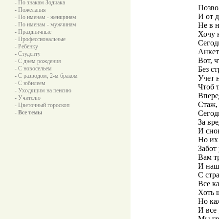
- По знакам Зодиака
Позво
- Пожелания
И от 
- По именам - женщинам
- По именам - мужчинам
Не в 
- Праздничные
Хочу 
- Профессиональные
Сегод
- Ребенку
Анкет
- Студенту
Вот, 
- С днем рождения
- С новосельем
Без ст
- С разводом, 2-м браком
Учет 
- С юбилеем
Чтоб 
- Уходящим на пенсию
Впере
- Учителю
Стаж, 
- Цветочный гороскоп
- Все темы
Сегод
За вр
И сно
Но их
Забот 
Вам т
И наш
С стр
Все к
Хоть 
Но ка
И все
Мы тр