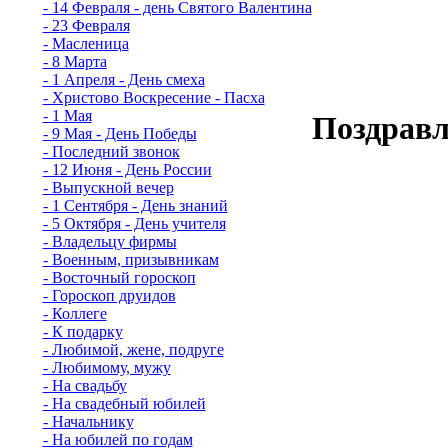
- 14 Февраля - день Святого Валентина
- 23 Февраля
- Масленица
- 8 Марта
- 1 Апреля - День смеха
- Христово Воскресение - Пасха
- 1 Мая
Поздравл
- 9 Мая - День Победы
- Последний звонок
- 12 Июня - День России
- Выпускной вечер
- 1 Сентября - День знаний
- 5 Октября - День учителя
- Владельцу фирмы
- Военным, призывникам
- Восточный гороскоп
- Гороскоп друидов
- Коллеге
- К подарку
- Любимой, жене, подруге
- Любимому, мужу
- На свадьбу
- На свадебный юбилей
- Начальнику
- На юбилей по годам