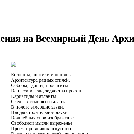
ения на Всемирный День Арх
Колонны, портики и шпили -
Архитектура разных стилей.
Соборы, здания, проспекты -
Всплеск мысли, зодчества проекты.
Кариатиды и атланты -
Следы застывшего таланта.
В полете замершие звуки.
Плоды строительной науки,
Волшебных снов изображенье,
Свободной мысли выраженье.
Проектировщиков искусство
В сердцах людских разбудит чувство: