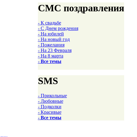
СМС поздравления
- К свадьбе
- С Днем рождения
- На юбилей
- На новый год
- Пожелания
- На 23 Февраля
- На 8 марта
- Все темы
SMS
- Прикольные
- Любовные
- Подколки
- Красивые
- Все темы