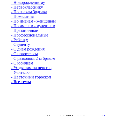
- Новорожденному
- Первокласснику
- По знакам Зодиака
- Пожелания
- По именам - женщинам
- По именам - мужчинам
- Праздничные
- Профессиональные
- Ребенку
- Студенту
- С днем рождения
- С новосельем
- С разводом, 2-м браком
- С юбилеем
- Уходящим на пенсию
- Учителю
- Цветочный гороскоп
- Все темы