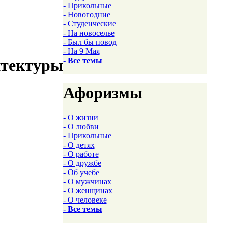
- Прикольные
- Новогодние
- Студенческие
- На новоселье
- Был бы повод
- На 9 Мая
итектуры
- Все темы
Афоризмы
- О жизни
- О любви
- Прикольные
- О детях
- О работе
- О дружбе
- Об учебе
- О мужчинах
- О женщинах
- О человеке
- Все темы