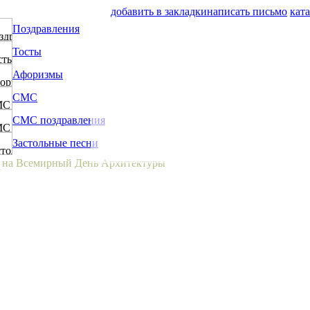
добавить в закладки
написать письмо
кат
Поздравления
Тосты
Афоризмы
СМС
СМС поздравления
Застольные песни
я на Всемирный День Архитектуры