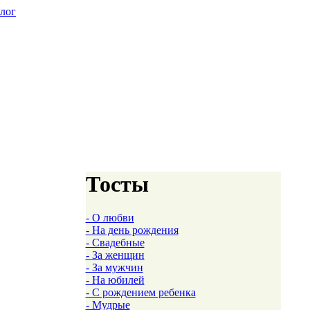
алог
Тосты
- О любви
- На день рождения
- Свадебные
- За женщин
- За мужчин
- На юбилей
- С рождением ребенка
- Мудрые