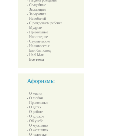
- На день рождения
- Свадебные
- За женщин
- За мужчин
- На юбилей
- С рождением ребенка
- Мудрые
- Прикольные
- Новогодние
- Студенческие
- На новоселье
- Был бы повод
- На 9 Мая
- Все темы
Афоризмы
- О жизни
- О любви
- Прикольные
- О детях
- О работе
- О дружбе
- Об учебе
- О мужчинах
- О женщинах
- О человеке