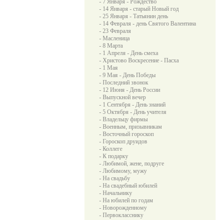
- 7 Января - Рождество
- 14 Января - старый Новый год
- 25 Января - Татьянин день
- 14 Февраля - день Святого Валентина
- 23 Февраля
- Масленица
- 8 Марта
- 1 Апреля - День смеха
- Христово Воскресение - Пасха
- 1 Мая
- 9 Мая - День Победы
- Последний звонок
- 12 Июня - День России
- Выпускной вечер
- 1 Сентября - День знаний
- 5 Октября - День учителя
- Владельцу фирмы
- Военным, призывникам
- Восточный гороскоп
- Гороскоп друидов
- Коллеге
- К подарку
- Любимой, жене, подруге
- Любимому, мужу
- На свадьбу
- На свадебный юбилей
- Начальнику
- На юбилей по годам
- Новорожденному
- Первокласснику