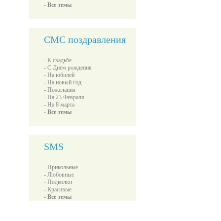
- Все темы
СМС поздравления
- К свадьбе
- С Днем рождения
- На юбилей
- На новый год
- Пожелания
- На 23 Февраля
- На 8 марта
- Все темы
SMS
- Прикольные
- Любовные
- Подколки
- Красивые
- Все темы