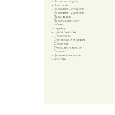
- По знакам Зодиака
- Пожелания
- По именам - женщинам
- По именам - мужчинам
- Праздничные
- Профессиональные
- Ребенку
- Студенту
- С днем рождения
- С новосельем
- С разводом, 2-м браком
- С юбилеем
- Уходящим на пенсию
- Учителю
- Цветочный гороскоп
- Все темы