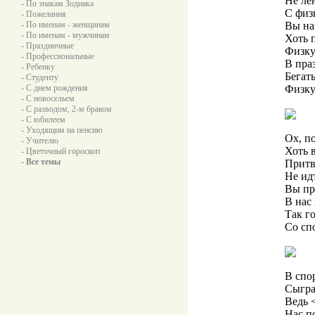
Не ле
- По знакам Зодиака
С физ
- Пожелания
- По именам - женщинам
Вы на
- По именам - мужчинам
Хоть п
- Праздничные
Физку
- Профессиональные
В пра
- Ребенку
Бегать
- Студенту
- С днем рождения
Физку
- С новосельем
- С разводом, 2-м браком
- С юбилеем
- Уходящим на пенсию
Ох, п
- Учителю
Хоть 
- Цветочный гороскоп
- Все темы
Притв
Не ид
Вы пр
В нас
Так го
Со сп
В спо
Сыгра
Ведь 
Нас п