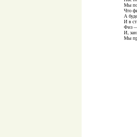
Мы по
Что ф
А буд
И в ст
Физ —
И, за
Мы пр