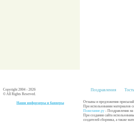
Copyright 2004 - 2026
Поздравления
Тост
© All Rights Reserved.
Отзывы и предложения присылайт
Наши информеры и баннеры
При использовании материалов сс
Пожелание.ру
- Поздравления на
При создании сайта использованы
создателей сборника, а также ма