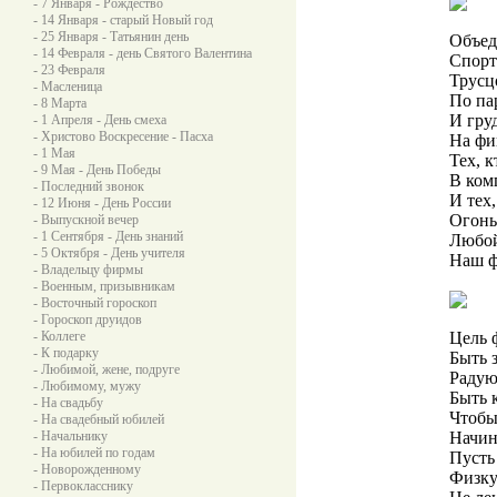
- 7 Января - Рождество
- 14 Января - старый Новый год
- 25 Января - Татьянин день
Объед
- 14 Февраля - день Святого Валентина
Спорт
- 23 Февраля
Трусц
- Масленица
По па
- 8 Марта
И гру
- 1 Апреля - День смеха
- Христово Воскресение - Пасха
На фи
- 1 Мая
Тех, 
- 9 Мая - День Победы
В ком
- Последний звонок
И тех,
- 12 Июня - День России
Огонь
- Выпускной вечер
- 1 Сентября - День знаний
Любой
- 5 Октября - День учителя
Наш ф
- Владельцу фирмы
- Военным, призывникам
- Восточный гороскоп
- Гороскоп друидов
- Коллеге
Цель 
- К подарку
Быть 
- Любимой, жене, подруге
Радую
- Любимому, мужу
Быть 
- На свадьбу
Чтобы
- На свадебный юбилей
- Начальнику
Начин
- На юбилей по годам
Пусть
- Новорожденному
Физкул
- Первокласснику