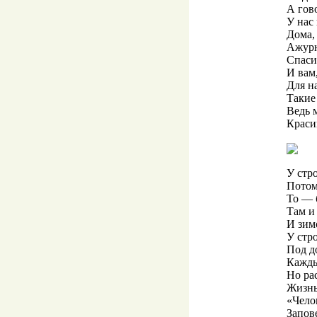
А гов
У нас
Дома, 
Ажурн
Спаси
И вам
Для н
Такие
Ведь 
Краси
У стро
Потому
То — 
Там и
И зим
У стр
Под д
Кажды
Но ра
Жизнь
«Чело
Запове