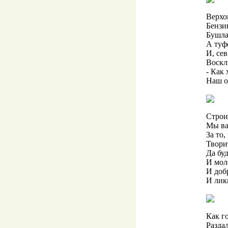
Верхо
Бензи
Бушла
А туф
И, се
Воскл
- Как
Наш о
Строи
Мы ва
За то,
Твори
Да бу
И мол
И доб
И лик
Как г
Разда