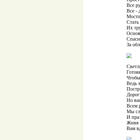
Все р
Все - 
Мосто
Стать
Их тр
Основ
Спаси
За об
Светл
Готов
Чтобы
Ведь 
Постр
Дорог
Но вас
Всем 
Мы сл
И пра
Живя 
Вам в