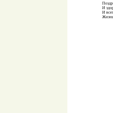
Поздр
И здо
И всег
Жизнь