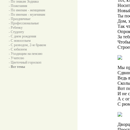
Тот, к
- По знакам Зодиака
Носит,
- Пожелания
- По именам - женщинам
Новый
- По именам - мужчинам
Ты по
- Праздничные
Дом, з
- Профессиональные
Так ч
- Ребенку
Опрок
- Студенту
- С днем рождения
За теб
- С новосельем
Чтобы
- С разводом, 2-м браком
Строе
- С юбилеем
- Уходящим на пенсию
- Учителю
- Цветочный гороскоп
- Все темы
Мы пр
Сдвин
Ведь 
Сколь
Вот п
И не 
А с о
С рюм
Дворц
Прост