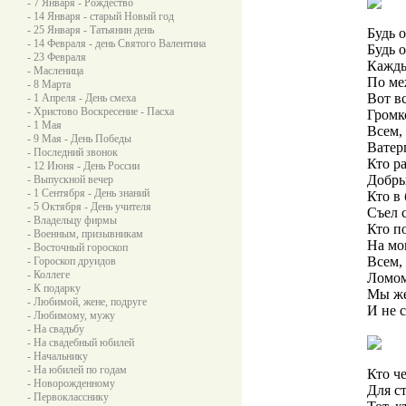
- 7 Января - Рождество
- 14 Января - старый Новый год
- 25 Января - Татьянин день
Будь 
- 14 Февраля - день Святого Валентина
Будь о
- 23 Февраля
Кажды
- Масленица
По ме
- 8 Марта
Вот в
- 1 Апреля - День смеха
- Христово Воскресение - Пасха
Громк
- 1 Мая
Всем,
- 9 Мая - День Победы
Ватер
- Последний звонок
Кто р
- 12 Июня - День России
Добры
- Выпускной вечер
- 1 Сентября - День знаний
Кто в
- 5 Октября - День учителя
Съел с
- Владельцу фирмы
Кто п
- Военным, призывникам
На мо
- Восточный гороскоп
Всем, 
- Гороскоп друидов
- Коллеге
Ломом
- К подарку
Мы же
- Любимой, жене, подруге
И не 
- Любимому, мужу
- На свадьбу
- На свадебный юбилей
- Начальнику
- На юбилей по годам
Кто ч
- Новорожденному
Для с
- Первокласснику