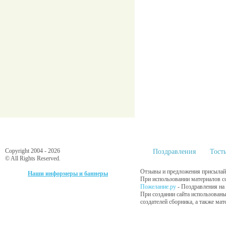
Copyright 2004 - 2026
Поздравления
Тост
© All Rights Reserved.
Отзывы и предложения присылайт
Наши информеры и баннеры
При использовании материалов сс
Пожелание.ру
- Поздравления на
При создании сайта использованы
создателей сборника, а также ма