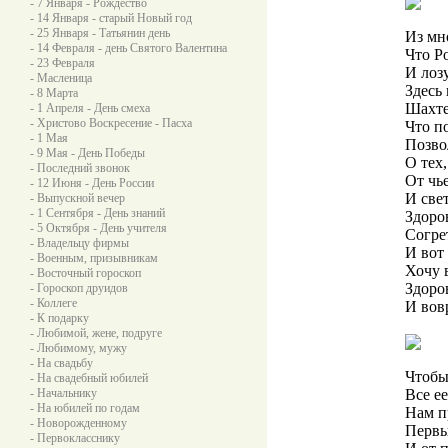
- 7 Января - Рождество
- 14 Января - старый Новый год
- 25 Января - Татьянин день
Из мн
- 14 Февраля - день Святого Валентина
Что Р
- 23 Февраля
И лозу
- Масленица
Здесь
- 8 Марта
Шахте
- 1 Апреля - День смеха
- Христово Воскресение - Пасха
Что по
- 1 Мая
Позво
- 9 Мая - День Победы
О тех,
- Последний звонок
От чь
- 12 Июня - День России
И свет
- Выпускной вечер
- 1 Сентября - День знаний
Здоро
- 5 Октября - День учителя
Согре
- Владельцу фирмы
И вот 
- Военным, призывникам
Хочу 
- Восточный гороскоп
Здоро
- Гороскоп друидов
- Коллеге
И вов
- К подарку
- Любимой, жене, подруге
- Любимому, мужу
- На свадьбу
Чтобы
- На свадебный юбилей
- Начальнику
Все ее
- На юбилей по годам
Нам п
- Новорожденному
Первы
- Первокласснику