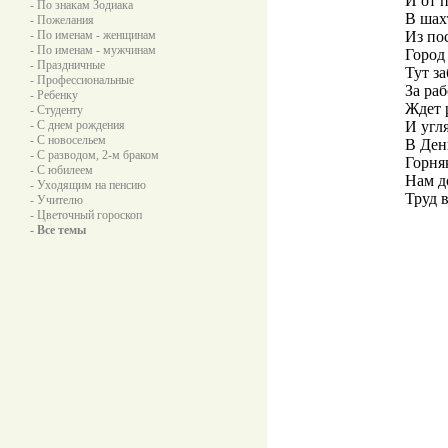
И от 
- По знакам Зодиака
В шах
- Пожелания
- По именам - женщинам
Из по
- По именам - мужчинам
Город 
- Праздничные
Тут з
- Профессиональные
За раб
- Ребенку
Ждет 
- Студенту
- С днем рождения
И угля
- С новосельем
В Ден
- С разводом, 2-м браком
Горня
- С юбилеем
Нам д
- Уходящим на пенсию
Труд 
- Учителю
- Цветочный гороскоп
- Все темы