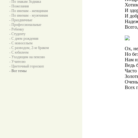
- По знакам Зодиака
Хотим
- Пожелания
И здор
- По именам - женщинам
- По именам - мужчинам
И доб
- Праздничные
Надежн
- Профессиональные
Всего
- Ребенку
- Студенту
- С днем рождения
- С новосельем
- С разводом, 2-м браком
Ох, н
- С юбилеем
Но без
- Уходящим на пенсию
Нам н
- Учителю
Ведь б
- Цветочный гороскоп
Часто
- Все темы
Золот
Очень
Всех п