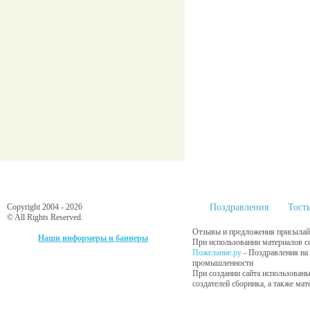
Copyright 2004 - 2026
Поздравления
Тост
© All Rights Reserved.
Отзывы и предложения присылайт
Наши информеры и баннеры
При использовании материалов сс
Пожелание.ру
- Поздравления на
промышленности
При создании сайта использованы
создателей сборника, а также ма