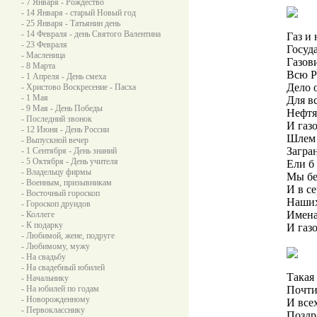
- 7 Января - Рождество
- 14 Января - старый Новый год
- 25 Января - Татьянин день
- 14 Февраля - день Святого Валентина
Газ и 
- 23 Февраля
Госуд
- Масленица
Газов
- 8 Марта
Всю Р
- 1 Апреля - День смеха
Дело 
- Христово Воскресение - Пасха
- 1 Мая
Для вс
- 9 Мая - День Победы
Нефтя
- Последний звонок
И газ
- 12 Июня - День России
Шлем 
- Выпускной вечер
Загран
- 1 Сентября - День знаний
- 5 Октября - День учителя
Ели б
- Владельцу фирмы
Мы бе
- Военным, призывникам
И в с
- Восточный гороскоп
Наших
- Гороскоп друидов
Имена
- Коллеге
- К подарку
И газ
- Любимой, жене, подруге
- Любимому, мужу
- На свадьбу
- На свадебный юбилей
Такая 
- Начальнику
- На юбилей по годам
Почти
- Новорожденному
И всех
- Первокласснику
Поздр