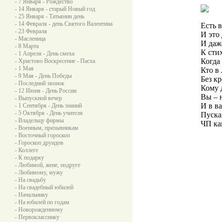
- 7 Января - Рождество
- 14 Января - старый Новый год
- 25 Января - Татьянин день
- 14 Февраля - день Святого Валентина
Есть 
- 23 Февраля
И это
- Масленица
И даж
- 8 Марта
К сти
- 1 Апреля - День смеха
Когда
- Христово Воскресение - Пасха
- 1 Мая
Кто в
- 9 Мая - День Победы
Без кр
- Последний звонок
Кому 
- 12 Июня - День России
Вы – 
- Выпускной вечер
И в в
- 1 Сентября - День знаний
- 5 Октября - День учителя
Пускай
- Владельцу фирмы
ЧП ка
- Военным, призывникам
- Восточный гороскоп
- Гороскоп друидов
- Коллеге
- К подарку
- Любимой, жене, подруге
- Любимому, мужу
- На свадьбу
- На свадебный юбилей
- Начальнику
- На юбилей по годам
- Новорожденному
- Первокласснику