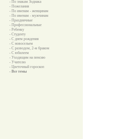
- По знакам Зодиака
- Пожелания
- По именам - женщинам
- По именам - мужчинам
- Праздничные
- Профессиональные
- Ребенку
- Студенту
- С днем рождения
- С новосельем
- С разводом, 2-м браком
- С юбилеем
- Уходящим на пенсию
- Учителю
- Цветочный гороскоп
- Все темы