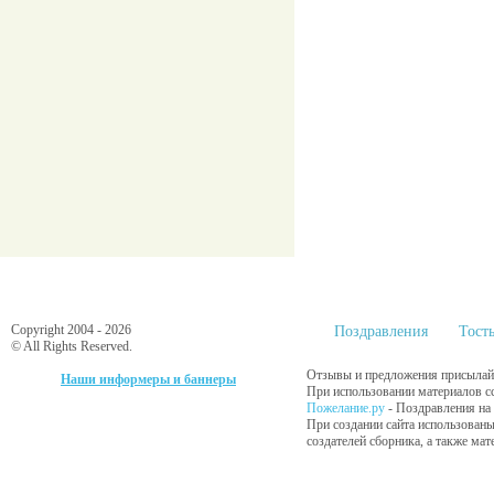
Copyright 2004 - 2026
Поздравления
Тост
© All Rights Reserved.
Отзывы и предложения присылайт
Наши информеры и баннеры
При использовании материалов сс
Пожелание.ру
- Поздравления на
При создании сайта использованы
создателей сборника, а также ма