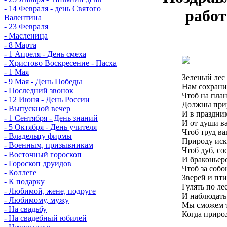
- 14 Февраля - день Святого
работ
Валентина
- 23 Февраля
- Масленица
- 8 Марта
- 1 Апреля - День смеха
- Христово Воскресение - Пасха
- 1 Мая
Зеленый лес
- 9 Мая - День Победы
Нам сохранит
- Последний звонок
Чтоб на пла
- 12 Июня - День России
Должны при
- Выпускной вечер
И в праздник
- 1 Сентября - День знаний
И от души в
- 5 Октября - День учителя
Чтоб труд в
- Владельцу фирмы
Природу иск
- Военным, призывникам
Чтоб дуб, со
- Восточный гороскоп
И браконьер
- Гороскоп друидов
Чтоб за собо
- Коллеге
Зверей и пт
- К подарку
Гулять по ле
- Любимой, жене, подруге
И наблюдать
- Любимому, мужу
Мы сможем т
- На свадьбу
Когда приро
- На свадебный юбилей