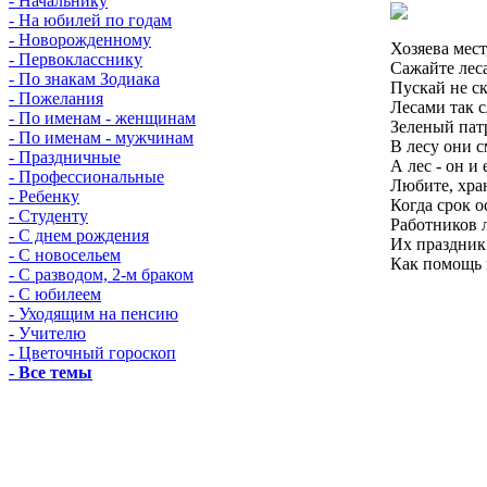
- Начальнику
- На юбилей по годам
- Новорожденному
Хозяева мест
- Первокласснику
Сажайте леса
- По знакам Зодиака
Пускай не ск
- Пожелания
Лесами так с
- По именам - женщинам
Зеленый патр
- По именам - мужчинам
В лесу они с
- Праздничные
А лес - он и
- Профессиональные
Любите, хра
- Ребенку
Когда срок о
- Студенту
Работников л
- С днем рождения
Их праздник
- С новосельем
Как помощь н
- С разводом, 2-м браком
- С юбилеем
- Уходящим на пенсию
- Учителю
- Цветочный гороскоп
- Все темы