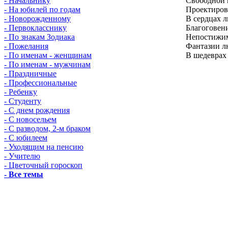
- Начальнику
Свободной 
- На юбилей по годам
Проектиров
- Новорожденному
В сердцах л
- Первокласснику
Благоговени
- По знакам Зодиака
Непостижим
- Пожелания
Фантазии л
- По именам - женщинам
В шедеврах
- По именам - мужчинам
- Праздничные
- Профессиональные
- Ребенку
- Студенту
- С днем рождения
- С новосельем
- С разводом, 2-м браком
- С юбилеем
- Уходящим на пенсию
- Учителю
- Цветочный гороскоп
- Все темы