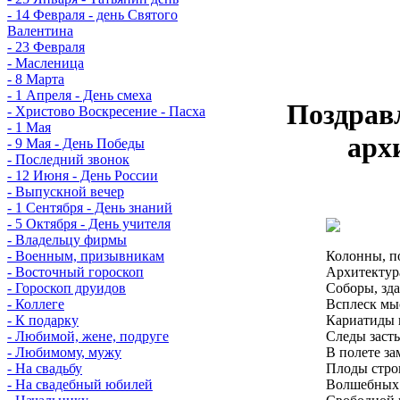
- 14 Февраля - день Святого
Валентина
- 23 Февраля
- Масленица
- 8 Марта
- 1 Апреля - День смеха
Поздрав
- Христово Воскресение - Пасха
- 1 Мая
арх
- 9 Мая - День Победы
- Последний звонок
- 12 Июня - День России
- Выпускной вечер
- 1 Сентября - День знаний
- 5 Октября - День учителя
- Владельцу фирмы
- Военным, призывникам
Колонны, п
- Восточный гороскоп
Архитектур
- Гороскоп друидов
Соборы, зда
- Коллеге
Всплеск мыс
- К подарку
Кариатиды 
- Любимой, жене, подруге
Следы заст
- Любимому, мужу
В полете за
- На свадьбу
Плоды стро
- На свадебный юбилей
Волшебных 