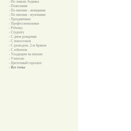
- По знакам Зодиака
- Пожелания
- По именам - женщинам
- По именам - мужчинам
- Праздничные
- Профессиональные
- Ребенку
- Студенту
- С днем рождения
- С новосельем
- С разводом, 2-м браком
- С юбилеем
- Уходящим на пенсию
- Учителю
- Цветочный гороскоп
- Все темы