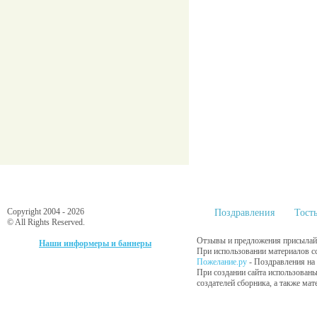
Copyright 2004 - 2026
Поздравления
Тост
© All Rights Reserved.
Отзывы и предложения присылайт
Наши информеры и баннеры
При использовании материалов сс
Пожелание.ру
- Поздравления на
При создании сайта использованы
создателей сборника, а также ма