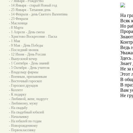
- 7 Января - Рождество
- 14 Января - старый Новый год
- 25 Января - Татьянин день
- 14 Февраля - день Святого Валентина
На гр
- 23 Февраля
Всяк 
- Масленица
Но ра
- 8 Марта
Прораб
- 1 Апреля - День смеха
Знают,
- Христово Воскресение - Пасха
- 1 Мая
Контр
- 9 Мая - День Победы
Ведь н
- Последний звонок
Уважа
- 12 Июня - День России
Здесь
- Выпускной вечер
Знает 
- 1 Сентября - День знаний
- 5 Октября - День учителя
Не за 
- Владельцу фирмы
Этот л
- Военным, призывникам
В обще
- Восточный гороскоп
В пра
- Гороскоп друидов
Вам у
- Коллеге
- К подарку
Не гру
- Любимой, жене, подруге
- Любимому, мужу
- На свадьбу
- На свадебный юбилей
- Начальнику
- На юбилей по годам
- Новорожденному
- Первокласснику