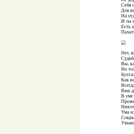
Себя 
Для в
На от
И ты 
Есть 
Пахать
Нет, 
Судьб
Вы, к
Но то
Бухга
Как в
Всегд
Ваш д
В уме
Проже
Никто
Ума и
Сокры
Узнаю