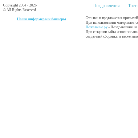
Copyright 2004 - 2026
Поздравления
Тост
© All Rights Reserved.
Отзывы и предложения присылайт
Наши информеры и баннеры
При использовании материалов сс
Пожелание.ру
- Поздравления на
При создании сайта использованы
создателей сборника, а также ма