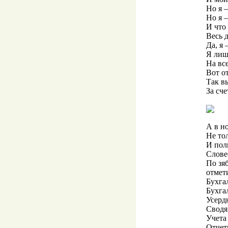
Но я –
Но я 
И что 
Весь д
Да, я 
Я лиш
На все
Вот от
Так в
За сч
А в н
Не то
И пол
Слове
По зя
отмет
Бухга
Бухга
Усерд
Сводя
Учета 
Отчет