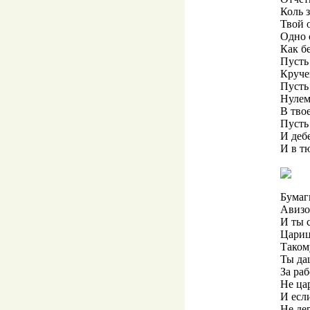
Коль 
Твой 
Одно 
Как бе
Пусть
Круче
Пусть
Нулем
В тво
Пусть 
И дебе
И в т
Бумаги
Авизо,
И ты 
Цариц
Таком
Ты да
За ра
Не ца
И есл
Не де