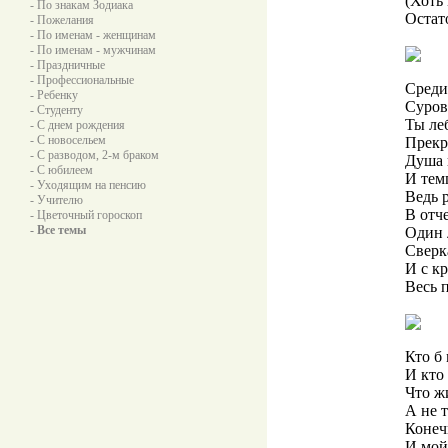
(Хоть 
- По знакам Зодиака
Остат
- Пожелания
- По именам - женщинам
- По именам - мужчинам
- Праздничные
- Профессиональные
Среди
- Ребенку
Суров
- Студенту
Ты леб
- С днем рождения
- С новосельем
Прекра
- С разводом, 2-м браком
Душа 
- С юбилеем
И тем
- Уходящим на пенсию
Ведь р
- Учителю
В отче
- Цветочный гороскоп
- Все темы
Один 
Сверк
И с к
Весь 
Кто б 
И кто
Что жи
А не т
Конеч
И мой