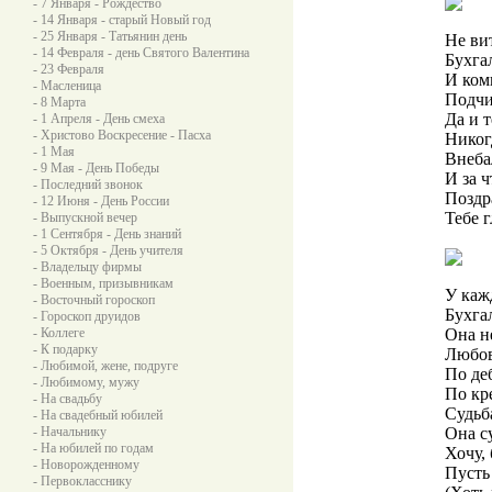
- 7 Января - Рождество
- 14 Января - старый Новый год
- 25 Января - Татьянин день
Не вит
- 14 Февраля - день Святого Валентина
Бухга
- 23 Февраля
И ком
- Масленица
Подчи
- 8 Марта
Да и 
- 1 Апреля - День смеха
- Христово Воскресение - Пасха
Никогд
- 1 Мая
Внеба
- 9 Мая - День Победы
И за ч
- Последний звонок
Поздр
- 12 Июня - День России
Тебе 
- Выпускной вечер
- 1 Сентября - День знаний
- 5 Октября - День учителя
- Владельцу фирмы
- Военным, призывникам
У каж
- Восточный гороскоп
Бухга
- Гороскоп друидов
- Коллеге
Она не
- К подарку
Любовь
- Любимой, жене, подруге
По деб
- Любимому, мужу
По кр
- На свадьбу
Судьба
- На свадебный юбилей
- Начальнику
Она су
- На юбилей по годам
Хочу, 
- Новорожденному
Пусть
- Первокласснику