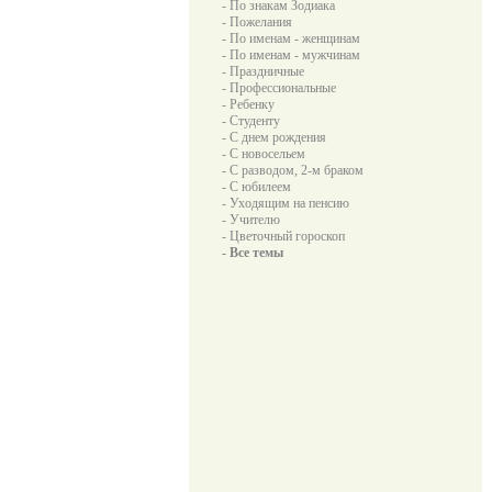
- По знакам Зодиака
- Пожелания
- По именам - женщинам
- По именам - мужчинам
- Праздничные
- Профессиональные
- Ребенку
- Студенту
- С днем рождения
- С новосельем
- С разводом, 2-м браком
- С юбилеем
- Уходящим на пенсию
- Учителю
- Цветочный гороскоп
- Все темы