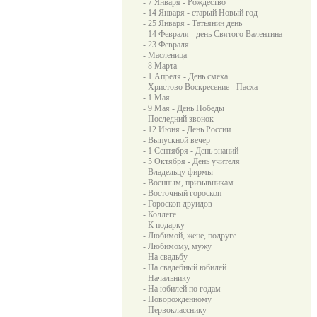
- 7 Января - Рождество
- 14 Января - старый Новый год
- 25 Января - Татьянин день
- 14 Февраля - день Святого Валентина
- 23 Февраля
- Масленица
- 8 Марта
- 1 Апреля - День смеха
- Христово Воскресение - Пасха
- 1 Мая
- 9 Мая - День Победы
- Последний звонок
- 12 Июня - День России
- Выпускной вечер
- 1 Сентября - День знаний
- 5 Октября - День учителя
- Владельцу фирмы
- Военным, призывникам
- Восточный гороскоп
- Гороскоп друидов
- Коллеге
- К подарку
- Любимой, жене, подруге
- Любимому, мужу
- На свадьбу
- На свадебный юбилей
- Начальнику
- На юбилей по годам
- Новорожденному
- Первокласснику