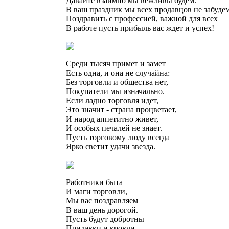
Давайте взаимно мы вежливы будем.
В ваш праздник мы всех продавцов не забуде
Поздравить с профессией, важной для всех
В работе пусть прибыль вас ждет и успех!
Среди тысяч примет и замет
Есть одна, и она не случайна:
Без торговли и общества нет,
Покупатели мы изначально.
Если ладно торговля идет,
Это значит - страна процветает,
И народ аппетитно живет,
И особых печалей не знает.
Пусть торговому люду всегда
Ярко светит удачи звезда.
Работники быта
И маги торговли,
Мы вас поздравляем
В ваш день дорогой.
Пусть будут добротны
Прилавки и кровли,