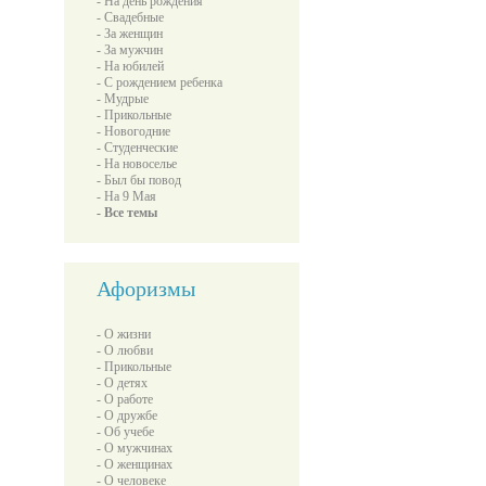
- На день рождения
- Свадебные
- За женщин
- За мужчин
- На юбилей
- С рождением ребенка
- Мудрые
- Прикольные
- Новогодние
- Студенческие
- На новоселье
- Был бы повод
- На 9 Мая
- Все темы
Афоризмы
- О жизни
- О любви
- Прикольные
- О детях
- О работе
- О дружбе
- Об учебе
- О мужчинах
- О женщинах
- О человеке