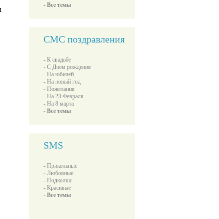
- Все темы
м
СМС поздравления
- К свадьбе
- С Днем рождения
- На юбилей
- На новый год
- Пожелания
- На 23 Февраля
- На 8 марта
- Все темы
SMS
- Прикольные
- Любовные
- Подколки
- Красивые
- Все темы