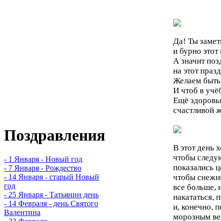
Да! Ты замет
и бурно этот
А значит по
на этот праз
Желаем быть
И чтоб в учё
Ещё здоровья
счастливой
Поздравления
В этот день 
чтобы следу
- 1 Января - Новый год
показались 
- 7 Января - Рождество
чтобы снежн
- 14 Января - старый Новый
год
все больше, 
- 25 Января - Татьянин день
накататься, 
- 14 Февраля - день Святого
и, конечно, п
Валентина
морозным ве