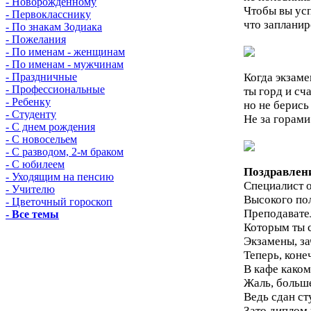
- Новорожденному
Чтобы вы усп
- Первокласснику
что запланир
- По знакам Зодиака
- Пожелания
- По именам - женщинам
- По именам - мужчинам
Когда экзаме
- Праздничные
- Профессиональные
ты горд и сча
- Ребенку
но не берись
- Студенту
Не за горам
- С днем рождения
- С новосельем
- С разводом, 2-м браком
- С юбилеем
Поздравлен
- Уходящим на пенсию
Специалист 
- Учителю
Высокого пол
- Цветочный гороскоп
Преподавате
- Все темы
Которым ты 
Экзамены, з
Теперь, коне
В кафе каком
Жаль, больше
Ведь сдан ст
Зато диплом 