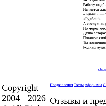
Работу подб
Начнется жиз
«Адью!» — с
«Гудбай!» —
А сослуживц
Но через мес
Душа затарат
Покинув сво
Ты поспешиш
Родных ауди
-1-
Copyright
Поздравления
Тосты
Афоризмы
С
2004 - 2026
Отзывы и пре