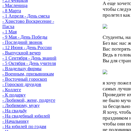
- 23 Февраля
А еще хочетс
- Масленица
чтобы следу
- 8 Марта
пролетел как
- 1 Апреля - День смеха
- Христово Воскресение -
Пасха
- 1 Мая
Студенты, н
- 9 Мая - День Победы
- Последний звонок
Без вас нас ж
- 12 Июня - День России
Вас потерять
- Выпускной вечер
Ведь в голова
- 1 Сентября - День знаний
Вы для стран
- 5 Октября - День учителя
- Владельцу фирмы
- Военным, призывникам
- Восточный гороскоп
я хочу поже
- Гороскоп друидов
самых лучши
- Коллеге
Проведите их
- К подарку
не было муч
- Любимой, жене, подруге
- Любимому, мужу
за бесцельно
- На свадьбу
Я хочу, чтоб
- На свадебный юбилей
праздником н
- Начальнику
чтобы они по
- На юбилей по годам
не половинко