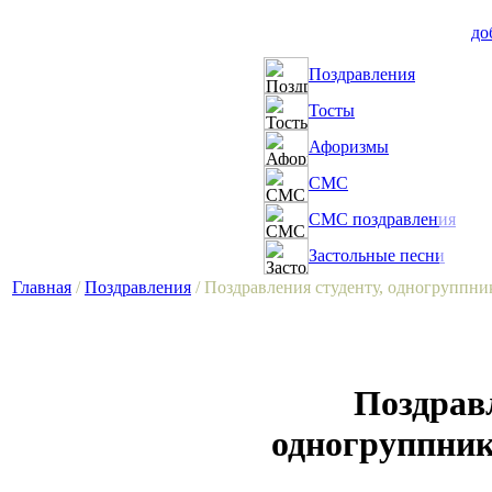
до
Поздравления
Тосты
Афоризмы
СМС
СМС поздравления
Застольные песни
Главная
/
Поздравления
/ Поздравления студенту, одногруппни
Поздравл
одногруппник