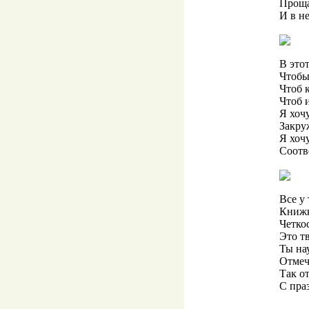
Проща
И в не
В этот
Чтобы
Чтоб 
Чтоб 
Я хочу
Закру
Я хоч
Соотв
Все у 
Книжк
Четкос
Это т
Ты на
Отмеч
Так о
С пра