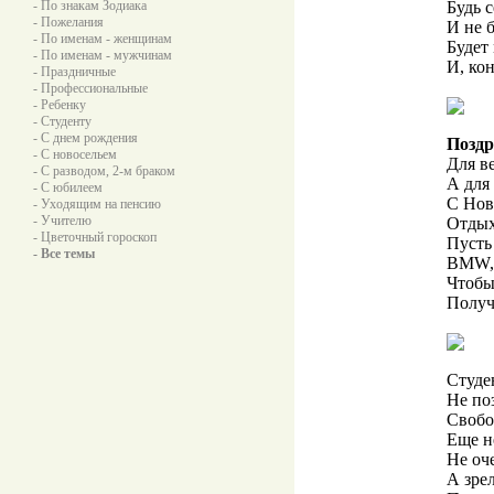
- По знакам Зодиака
Будь с
- Пожелания
И не б
- По именам - женщинам
Будет
- По именам - мужчинам
И, кон
- Праздничные
- Профессиональные
- Ребенку
- Студенту
- С днем рождения
Поздр
- С новосельем
Для в
- С разводом, 2-м браком
А для 
- С юбилеем
С Нов
- Уходящим на пенсию
- Учителю
Отдых
- Цветочный гороскоп
Пусть
- Все темы
BMW, 
Чтобы
Получ
Студе
Не по
Свобо
Еще н
Не оч
А зрел