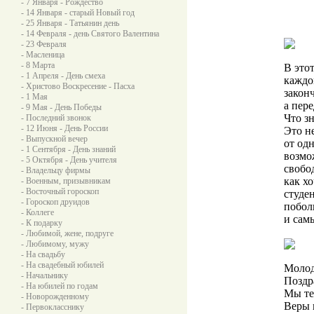
- 7 Января - Рождество
- 14 Января - старый Новый год
- 25 Января - Татьянин день
- 14 Февраля - день Святого Валентина
- 23 Февраля
- Масленица
- 8 Марта
В этот
- 1 Апреля - День смеха
каждо
- Христово Воскресение - Пасха
закон
- 1 Мая
а пере
- 9 Мая - День Победы
Что з
- Последний звонок
- 12 Июня - День России
Это н
- Выпускной вечер
от од
- 1 Сентября - День знаний
возмо
- 5 Октября - День учителя
свобо
- Владельцу фирмы
как х
- Военным, призывникам
- Восточный гороскоп
студе
- Гороскоп друидов
побол
- Коллеге
и сам
- К подарку
- Любимой, жене, подруге
- Любимому, мужу
- На свадьбу
- На свадебный юбилей
Молод
- Начальнику
Поздр
- На юбилей по годам
Мы те
- Новорожденному
Веры 
- Первокласснику