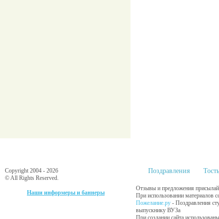
Copyright 2004 - 2026
Поздравления
Тост
© All Rights Reserved.
Отзывы и предложения присылайт
Наши информеры и баннеры
При использовании материалов сс
Пожелание.ру
- Поздравления ст
выпускнику ВУЗа
При создании сайта использованы