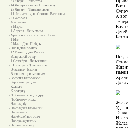
Приве
- 7 Января - Рождество
- 14 Января - старый Новый год
Вас п
- 25 Января - Татьянин день
Супру
- 14 Февраля - день Святого Валентина
А вот
- 23 Февраля
Тепер
- Масленица
Вам не
- 8 Марта
- 1 Апреля - День смеха
Детей
- Христово Воскресение - Пасха
Без эт
- 1 Мая
- 9 Мая - День Победы
- Последний звонок
- 12 Июня - День России
Поздр
- Выпускной вечер
- 1 Сентября - День знаний
Совме
- 5 Октября - День учителя
Живит
- Владельцу фирмы
Имейт
- Военным, призывникам
Храни
- Восточный гороскоп
До са
- Гороскоп друидов
- Коллеге
- К подарку
- Любимой, жене, подруге
- Любимому, мужу
Желае
- На свадьбу
Удач 
- На свадебный юбилей
- Начальнику
Тепла
- На юбилей по годам
И всех
- Новорожденному
Желае
- Первокласснику