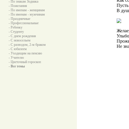
Как с
- По знакам Зодиака
Пусть
- Пожелания
- По именам - женщинам
В душ
- По именам - мужчинам
- Праздничные
- Профессиональные
- Ребенку
Желаем
- Студенту
Улыбок
- С днем рождения
- С новосельем
Прожи
- С разводом, 2-м браком
Не зна
- С юбилеем
- Уходящим на пенсию
- Учителю
- Цветочный гороскоп
- Все темы