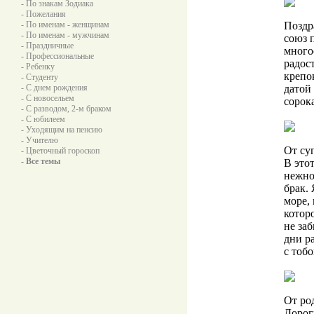
- По знакам Зодиака
- Пожелания
- По именам - женщинам
Поздр
- По именам - мужчинам
союз 
- Праздничные
много
- Профессиональные
радост
- Ребенку
крепо
- Студенту
- С днем рождения
датой
- С новосельем
сорок
- С разводом, 2-м браком
- С юбилеем
- Уходящим на пенсию
- Учителю
От су
- Цветочный гороскоп
- Все темы
В этот
нежно
брак.
море, 
котор
не за
дни р
с тобо
От ро
Дорог