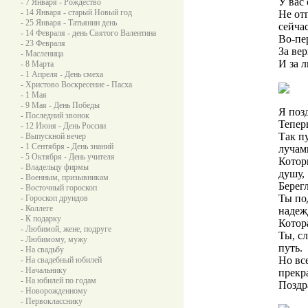
У вас
- 7 Января - Рождество
- 14 Января - старый Новый год
Не от
- 25 Января - Татьянин день
сейча
- 14 Февраля - день Святого Валентина
Во-пе
- 23 Февраля
За ве
- Масленица
И за 
- 8 Марта
- 1 Апреля - День смеха
- Христово Воскресение - Пасха
- 1 Мая
- 9 Мая - День Победы
Я поз
- Последний звонок
Тепер
- 12 Июня - День России
Так п
- Выпускной вечер
- 1 Сентября - День знаний
лучам
- 5 Октября - День учителя
Котор
- Владельцу фирмы
душу,
- Военным, призывникам
Берег
- Восточный гороскоп
Ты по
- Гороскоп друидов
- Коллеге
надеж
- К подарку
Котор
- Любимой, жене, подруге
Ты, с
- Любимому, мужу
путь.
- На свадьбу
Но вс
- На свадебный юбилей
- Начальнику
прекр
- На юбилей по годам
Поздр
- Новорожденному
- Первокласснику