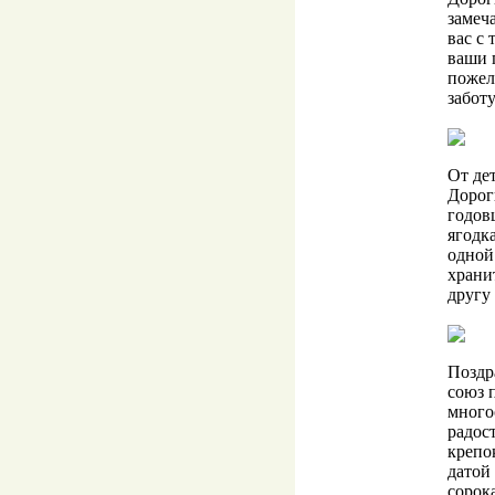
замеч
вас с 
ваши 
пожел
заботу
От де
Дорог
годов
ягодка
одной
храни
другу
Поздр
союз 
много
радост
крепо
датой
сорок