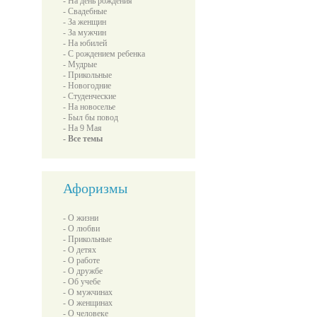
- На день рождения
- Свадебные
- За женщин
- За мужчин
- На юбилей
- С рождением ребенка
- Мудрые
- Прикольные
- Новогодние
- Студенческие
- На новоселье
- Был бы повод
- На 9 Мая
- Все темы
Афоризмы
- О жизни
- О любви
- Прикольные
- О детях
- О работе
- О дружбе
- Об учебе
- О мужчинах
- О женщинах
- О человеке