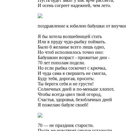
Пусть будет закат у Вас ярче рассвета,
И осень согреет надежней, чем лето.
поздравление к юбилею бабушки от внучки
Я бы хотела волшебницей стать
Или в пруду чудо-рыбку поймать.
Было б желанье всего лишь одно,
Но чтоб исполнилось точно оно:
Бабушкин возраст - прожитые дни -
70 лет пополам подели.
Но если рыбка соскочит с крючка,
И чуда сама я свершить не смогла,
Буду тебя, дорогая, просить:
Ты береги себя и не грусти!
Солнечных дней и по-меньше хлопот,
Чтобы всегда цвел твой огород,
Счастья, здоровья, безоблачных дней
Я пожелаю бабуле своей!
70 — не праздник старости.
Пусть не чувствует сердце усталости.