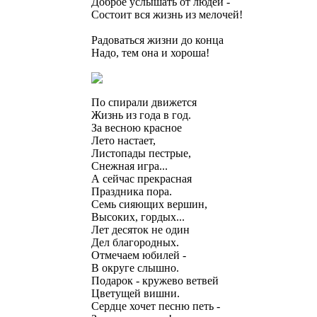
Доброе услышать от людей -
Состоит вся жизнь из мелочей!
Радоваться жизни до конца
Надо, тем она и хороша!
По спирали движется
Жизнь из года в год.
За весною красное
Лето настает,
Листопады пестрые,
Снежная игра...
А сейчас прекрасная
Праздника пора.
Семь сияющих вершин,
Высоких, гордых...
Лет десяток не один
Дел благородных.
Отмечаем юбилей -
В округе слышно.
Подарок - кружево ветвей
Цветущей вишни.
Сердце хочет песню петь -