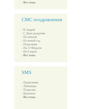
- Все темы
СМС поздравления
- К свадьбе
- С Днем рождения
- На юбилей
- На новый год
- Пожелания
- На 23 Февраля
- На 8 марта
- Все темы
SMS
- Прикольные
- Любовные
- Подколки
- Красивые
- Все темы