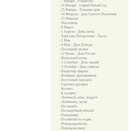
- 7 Января - Рождество
- 14 Января - старый Новый год
- 25 Января - Татьянин день
- 14 Февраля - день Святого Валентина
- 23 Февраля
- Масленица
- 8 Марта
- 1 Апреля - День смеха
- Христово Воскресение - Пасха
- 1 Мая
- 9 Мая - День Победы
- Последний звонок
- 12 Июня - День России
- Выпускной вечер
- 1 Сентября - День знаний
- 5 Октября - День учителя
- Владельцу фирмы
- Военным, призывникам
- Восточный гороскоп
- Гороскоп друидов
- Коллеге
- К подарку
- Любимой, жене, подруге
- Любимому, мужу
- На свадьбу
- На свадебный юбилей
- Начальнику
- На юбилей по годам
- Новорожденному
- Первокласснику