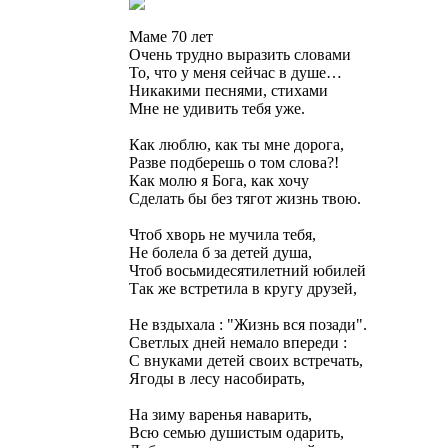
Маме 70 лет
Очень трудно выразить словами
То, что у меня сейчас в душе…
Никакими песнями, стихами
Мне не удивить тебя уже.
Как люблю, как ты мне дорога,
Разве подберешь о том слова?!
Как молю я Бога, как хочу
Сделать бы без тягот жизнь твою.
Чтоб хворь не мучила тебя,
Не болела б за детей душа,
Чтоб восьмидесятилетний юбилей
Так же встретила в кругу друзей,
Не вздыхала : "Жизнь вся позади".
Светлых дней немало впереди :
С внуками детей своих встречать,
Ягоды в лесу насобирать,
На зиму варенья наварить,
Всю семью душистым одарить,