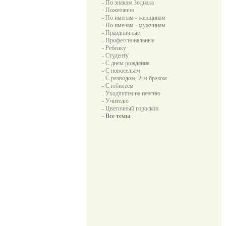
- По знакам Зодиака
- Пожелания
- По именам - женщинам
- По именам - мужчинам
- Праздничные
- Профессиональные
- Ребенку
- Студенту
- С днем рождения
- С новосельем
- С разводом, 2-м браком
- С юбилеем
- Уходящим на пенсию
- Учителю
- Цветочный гороскоп
- Все темы