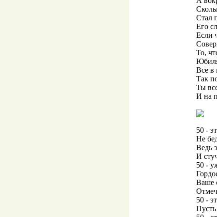
А вок
Сколь
Стал 
Его с
Если 
Совер
То, ч
Юбиля
Все в 
Так п
Ты вс
И на 
50 - э
Не бед
Ведь э
И стуч
50 - у
Гордо
Ваше 
Отмеч
50 - э
Пусть