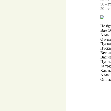
50 - э
50 - э
Не бу
Вам 5
А мы 
О нем
Пускай
Пуска
Весель
Вас не
Пусть
За тр
Как н
А мы 
Опять