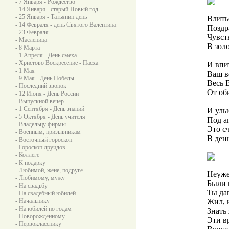
- 7 Января - Рождество
- 14 Января - старый Новый год
- 25 Января - Татьянин день
Влить
- 14 Февраля - день Святого Валентина
Поздр
- 23 Февраля
Чувств
- Масленица
В зол
- 8 Марта
- 1 Апреля - День смеха
- Христово Воскресение - Пасха
И впит
- 1 Мая
Ваш во
- 9 Мая - День Победы
Весь 
- Последний звонок
От об
- 12 Июня - День России
- Выпускной вечер
- 1 Сентября - День знаний
И улы
- 5 Октября - День учителя
Под а
- Владельцу фирмы
Это с
- Военным, призывникам
В ден
- Восточный гороскоп
- Гороскоп друидов
- Коллеге
- К подарку
- Любимой, жене, подруге
Неуже
- Любимому, мужу
Были 
- На свадьбу
Ты да
- На свадебный юбилей
- Начальнику
Жил, 
- На юбилей по годам
Знать
- Новорожденному
Эти в
- Первокласснику