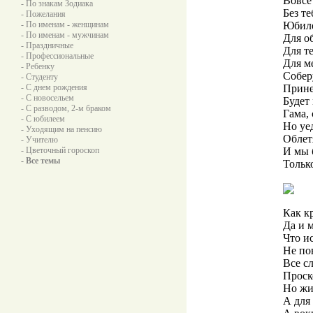
Вовсе
- По знакам Зодиака
Без те
- Пожелания
- По именам - женщинам
Юбиле
- По именам - мужчинам
Для о
- Праздничные
Для т
- Профессиональные
Для ме
- Ребенку
Собер
- Студенту
- С днем рождения
Прине
- С новосельем
Будет
- С разводом, 2-м браком
Гама, 
- С юбилеем
Но уе
- Уходящим на пенсию
Облет
- Учителю
- Цветочный гороскоп
И мы 
- Все темы
Только
Как к
Да и м
Что и
Не по
Все с
Проск
Но жи
А для