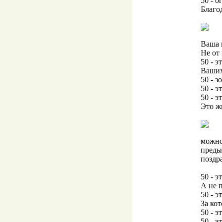
50 - о
Благо
Ваша 
Не от 
50 - э
Ваших
50 - з
50 - э
50 - э
Это ж
можно
преды
поздр
50 - э
А не п
50 - э
За ко
50 - э
50 - э