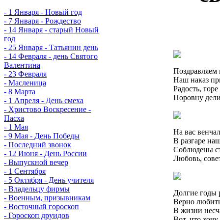
- 1 Января - Новый год
- 7 Января - Рождество
- 14 Января - старый Новый
год
- 25 Января - Татьянин день
- 14 Февраля - день Святого
Валентина
Поздравляем
- 23 Февраля
Наш наказ пр
- Масленица
Радость, горе
- 8 Марта
Поровну дели
- 1 Апреля - День смеха
- Христово Воскресение -
Пасха
- 1 Мая
На вас венча
- 9 Мая - День Победы
В разгаре на
- Последний звонок
Соблюдены ст
- 12 Июня - День России
Любовь, сове
- Выпускной вечер
- 1 Сентября
- 5 Октября - День учителя
- Владельцу фирмы
Долгие годы 
- Военным, призывникам
Верно любит
- Восточный гороскоп
В жизни несча
- Гороскоп друидов
Вот, что хочу