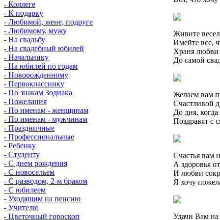
- Коллеге
- К подарку
- Любимой, жене, подруге
- Любимому, мужу
Живите весел
- На свадьбу
Имейте все, 
- На свадебный юбилей
Храня любви 
- Начальнику
До самой сва
- На юбилей по годам
- Новорожденному
- Первокласснику
- По знакам Зодиака
Желаем вам п
- Пожелания
Счастливой 
- По именам - женщинам
До дня, когда
- По именам - мужчинам
Поздравят с с
- Праздничные
- Профессиональные
- Ребенку
- Студенту
Счастья вам 
- С днем рождения
А здоровья о
- С новосельем
И любви сок
- С разводом, 2-м браком
Я хочу пожел
- С юбилеем
- Уходящим на пенсию
- Учителю
Удачи Вам на 
- Цветочный гороскоп