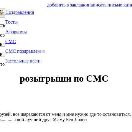
добавить в закладки
написать письмо
кат
Поздравления
Тосты
Афоризмы
СМС
СМС поздравления
Застольные песни
розыгрыши по СМС
рузей, все шарахаются от меня и мне нужно где-то остановиться,
...........твой лучший друг Усаму Бен Ладен