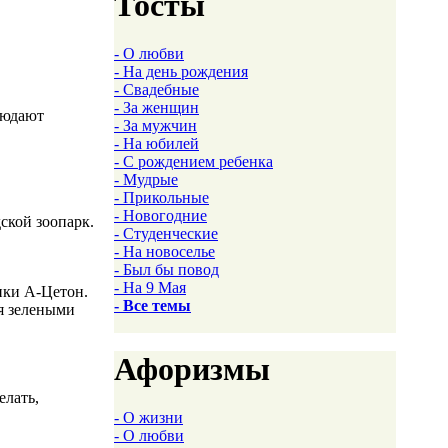
Тосты
- О любви
- На день рождения
- Свадебные
- За женщин
людают
- За мужчин
- На юбилей
- С рождением ребенка
- Мудрые
- Прикольные
- Новогодние
ской зоопарк.
- Студенческие
- На новоселье
- Был бы повод
- На 9 Мая
ики А-Цетон.
- Все темы
мя зелеными
Афоризмы
елать,
- О жизни
- О любви