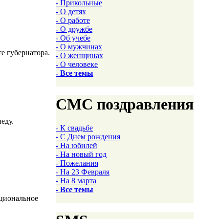
- Прикольные
- О детях
- О работе
- О дружбе
- Об учебе
- О мужчинах
е губернатора.
- О женщинах
- О человеке
- Все темы
СМС поздравления
еду.
- К свадьбе
- С Днем рождения
- На юбилей
- На новый год
- Пожелания
- На 23 Февраля
- На 8 марта
- Все темы
ациональное