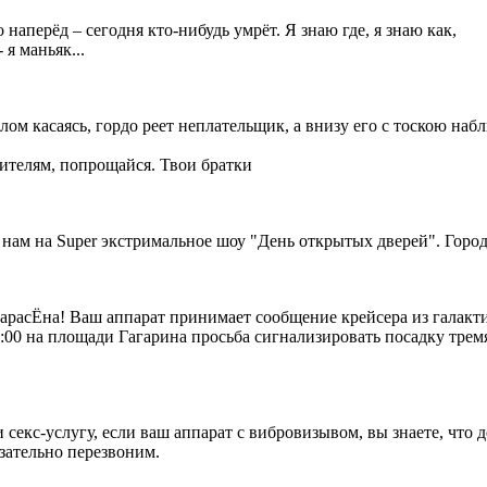
 наперёд – сегодня кто-нибудь умрёт. Я знаю где, я знаю как,
- я маньяк...
ом касаясь, гордо реет неплательщик, а внизу его с тоскою наб
ителям, попрощайся. Твои братки
 нам на Super экстримальное шоу "День открытых дверей". Город
арасЁна! Ваш аппарат принимает сообщение крейсера из галакт
0:00 на площади Гагарина просьба сигнализировать посадку тре
секс-услугу, если ваш аппарат с вибровизывом, вы знаете, что д
зательно перезвоним.