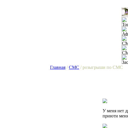
Главная
/
СМС
/ розыгрыши по СМС
У меня нет д
приюти меня.