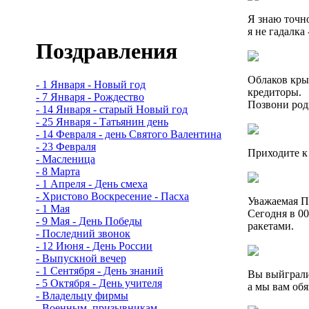
Я знаю точно
я не гадалка 
Поздравления
Облаков крыл
- 1 Января - Новый год
кредиторы.
- 7 Января - Рождество
Позвони род
- 14 Января - старый Новый год
- 25 Января - Татьянин день
- 14 Февраля - день Святого Валентина
- 23 Февраля
Приходите к
- Масленица
- 8 Марта
- 1 Апреля - День смеха
- Христово Воскресение - Пасха
Уважаемая П
- 1 Мая
Сегодня в 0
- 9 Мая - День Победы
ракетами.
- Последний звонок
- 12 Июня - День России
- Выпускной вечер
- 1 Сентября - День знаний
Вы выйграли 
- 5 Октября - День учителя
а мы вам обя
- Владельцу фирмы
- Военным, призывникам