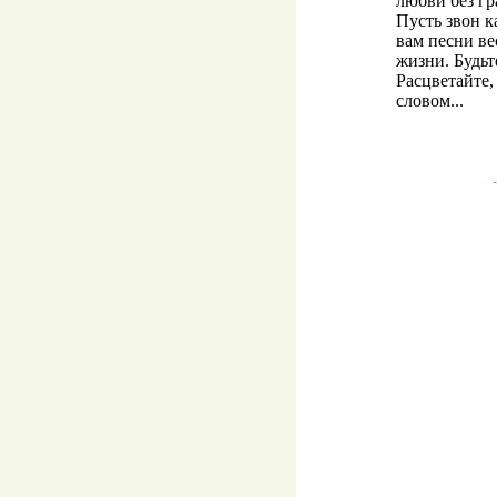
любви без г
Пусть звон к
вам песни в
жизни. Будьт
Расцветайте,
словом...