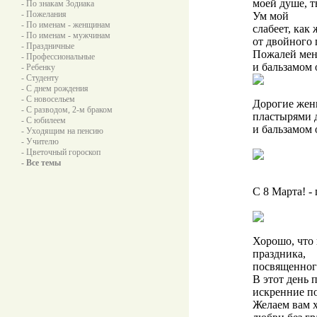
моей душе, т
- По знакам Зодиака
- Пожелания
Ум мой
- По именам - женщинам
слабеет, как
- По именам - мужчинам
от двойного 
- Праздничные
Пожалей мен
- Профессиональные
и бальзамом 
- Ребенку
- Студенту
- С днем рождения
- С новосельем
Дорогие жен
- С разводом, 2-м браком
пластырями 
- С юбилеем
и бальзамом 
- Уходящим на пенсию
- Учителю
- Цветочный гороскоп
- Все темы
С 8 Марта! 
Хорошо, что 
праздника,
посвященного
В этот день 
искренние п
Желаем вам х