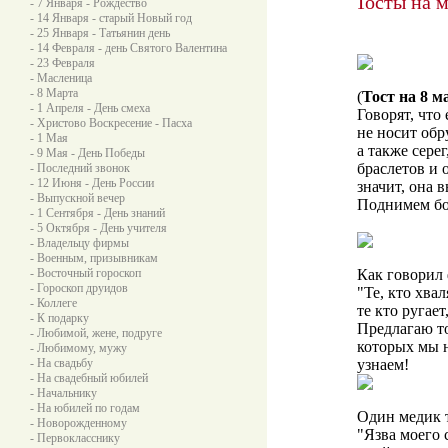
Тосты на 
- 7 Января - Рождество
- 14 Января - старый Новый год
- 25 Января - Татьянин день
- 14 Февраля - день Святого Валентина
- 23 Февраля
- Масленица
- 8 Марта
(
Тост на 8 м
- 1 Апреля - День смеха
Говорят, что
- Христово Воскресение - Пасха
не носит обр
- 1 Мая
а также серег
- 9 Мая - День Победы
браслетов и 
- Последний звонок
- 12 Июня - День России
значит, она 
- Выпускной вечер
Поднимем бо
- 1 Сентября - День знаний
- 5 Октября - День учителя
- Владельцу фирмы
- Военным, призывникам
- Восточный гороскоп
Как говорил
- Гороскоп друидов
"Те, кто хва
- Коллеге
те кто ругает
- К подарку
Предлагаю т
- Любимой, жене, подруге
которых мы н
- Любимому, мужу
- На свадьбу
узнаем!
- На свадебный юбилей
- Начальнику
- На юбилей по годам
Один медик 
- Новорожденному
"Язва моего 
- Первокласснику