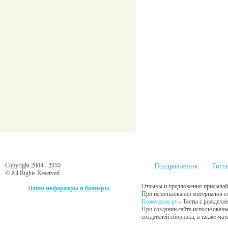
Copyright 2004 - 2010
Поздравления
Тост
© All Rights Reserved.
Отзывы и предложения присылайт
Наши информеры и баннеры
При использовании материалов сс
Пожелание.ру
- Тосты с рождени
При создании сайта использованы
создателей сборника, а также ма