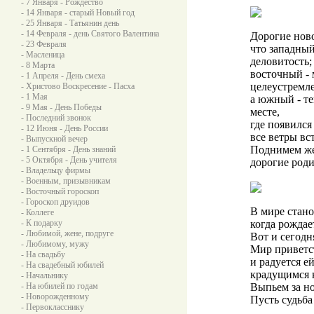
- 7 Января - Рождество
- 14 Января - старый Новый год
- 25 Января - Татьянин день
- 14 Февраля - день Святого Валентина
Дорогие нов
- 23 Февраля
что западный
- Масленица
деловитость;
- 8 Марта
восточный - 
- 1 Апреля - День смеха
целеустремле
- Христово Воскресение - Пасха
- 1 Мая
а южный - те
- 9 Мая - День Победы
месте,
- Последний звонок
где появилс
- 12 Июня - День России
все ветры вс
- Выпускной вечер
Поднимем же 
- 1 Сентября - День знаний
- 5 Октября - День учителя
дорогие роди
- Владельцу фирмы
- Военным, призывникам
- Восточный гороскоп
- Гороскоп друидов
В мире стано
- Коллеге
- К подарку
когда рождае
- Любимой, жене, подруге
Вот и сегодн
- Любимому, мужу
Мир приветс
- На свадьбу
и радуется е
- На свадебный юбилей
крадущимся 
- Начальнику
- На юбилей по годам
Выпьем за н
- Новорожденному
Пусть судьба
- Первокласснику