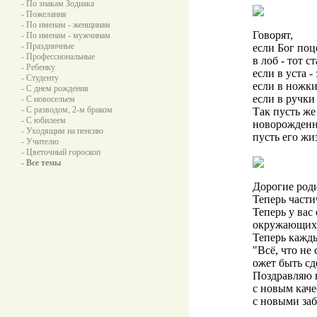
- По знакам Зодиака
- Пожелания
- По именам - женщинам
Говорят,
- По именам - мужчинам
- Праздничные
если Бог по
- Профессиональные
в лоб - тот 
- Ребенку
если в уста 
- Студенту
если в ножки
- С днем рождения
если в ручки 
- С новосельем
- С разводом, 2-м браком
Так пусть же
- С юбилеем
новорожденн
- Уходящим на пенсию
пусть его жи
- Учителю
- Цветочный гороскоп
- Все темы
Дорогие род
Теперь части
Теперь у вас
окружающих
Теперь кажды
"Всё, что не 
ожет быть сд
Поздравляю 
с новым кач
с новыми за