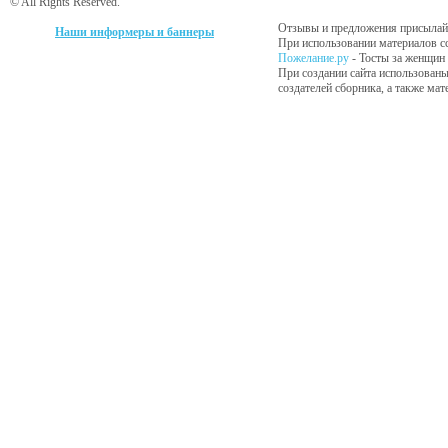
© All Rights Reserved.
Отзывы и предложения присылайт
Наши информеры и баннеры
При использовании материалов сс
Пожелание.ру
- Тосты за женщин
При создании сайта использованы
создателей сборника, а также ма