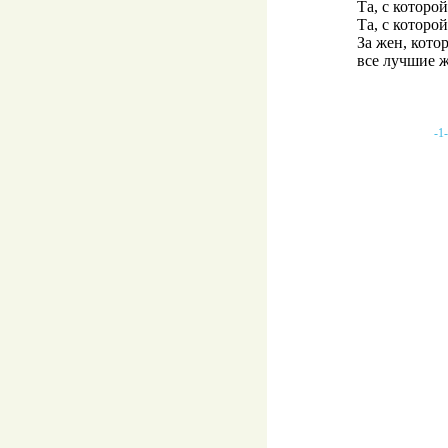
Та, с которо
Та, с которо
За жен, кото
все лучшие ж
-1