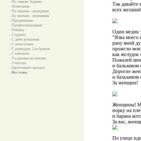
- По знакам Зодиака
Так давайте 
- Пожелания
всех желани
- По именам - женщинам
- По именам - мужчинам
- Праздничные
- Профессиональные
- Ребенку
Один медик 
- Студенту
"Язва моего 
- С днем рождения
рану моей ду
- С новосельем
прожгли мою 
- С разводом, 2-м браком
- С юбилеем
как желудок 
- Уходящим на пенсию
Пожалей мен
- Учителю
и бальзамом 
- Цветочный гороскоп
Дорогие жен
- Все темы
и бальзамом 
За женщин!
Женщины! Мн
норку на плеч
и барана кот
За вас, жен
По улице иде