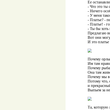
Ее останавл
- Что это ты 
- Ничего особ
- У меня тако
- Платье? - 
- Платье! - г
- Ты бы хоть
Предлагаю в
Вот они могу
И это платье
Почему орлы
Им там нрави
Почему рыба 
Она там живе
Почему мы вс
Потому что,
и прекрасный
Выпьем за не
Та, которую