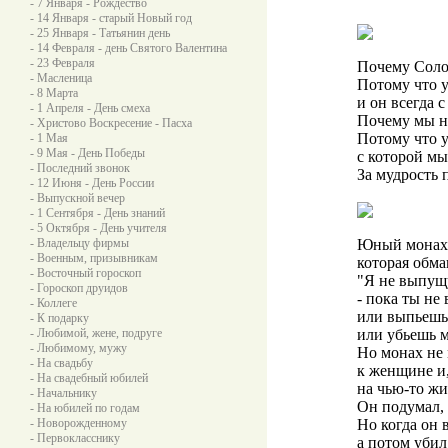
- 7 Января - Рождество
- 14 Января - старый Новый год
- 25 Января - Татьянин день
- 14 Февраля - день Святого Валентина
- 23 Февраля
Почему Соло
- Масленица
Потому что 
- 8 Марта
и он всегда 
- 1 Апреля - День смеха
Почему мы н
- Христово Воскресение - Пасха
Потому что у
- 1 Мая
- 9 Мая - День Победы
с которой мы
- Последний звонок
За мудрость 
- 12 Июня - День России
- Выпускной вечер
- 1 Сентября - День знаний
- 5 Октября - День учителя
- Владельцу фирмы
Юный монах 
- Военным, призывникам
которая обман
- Восточный гороскоп
"Я не выпущу 
- Гороскоп друидов
- пока ты не
- Коллеге
или выпьешь 
- К подарку
- Любимой, жене, подруге
или убьешь м
- Любимому, мужу
Но монах не 
- На свадьбу
к женщине и,
- На свадебный юбилей
на чью-то жи
- Начальнику
Он подумал, 
- На юбилей по годам
- Новорожденному
Но когда он 
- Первокласснику
а потом убил 