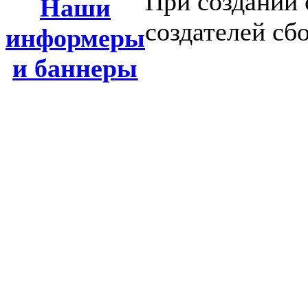
При создании 
Наши
создателей сб
информеры
и баннеры