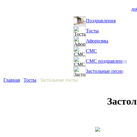
до
Поздравления
Тосты
Афоризмы
СМС
СМС поздравления
Застольные песни
Главная
/
Тосты
/ Застольные тосты
Засто