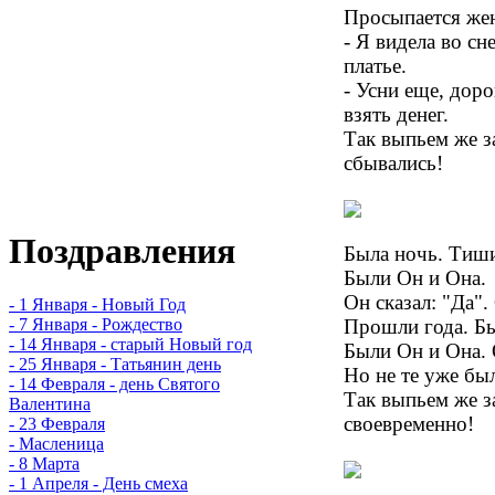
Просыпается жен
- Я видела во сн
платье.
- Усни еще, доро
взять денег.
Так выпьем же з
сбывались!
Поздравления
Была ночь. Тиши
Были Он и Она.
Он сказал: "Да".
- 1 Января - Новый Год
Прошли года. Бы
- 7 Января - Рождество
- 14 Января - старый Новый год
Были Он и Она. О
- 25 Января - Татьянин день
Но не те уже был
- 14 Февраля - день Святого
Так выпьем же за
Валентина
своевременно!
- 23 Февраля
- Масленица
- 8 Марта
- 1 Апреля - День смеха