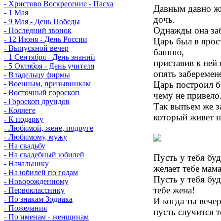
- Христово Воскресение - Пасха
Давным давно жи
- 1 Мая
дочь.
- 9 Мая - День Победы
Однажды она заб
- Последний звонок
- 12 Июня - День России
Царь был в ярос
- Выпускной вечер
башню,
- 1 Сентября - День знаний
приставив к ней
- 5 Октября - День учителя
опять заберемен
- Владельцу фирмы
Царь построил б
- Военным, призывникам
- Восточный гороскоп
чему не привело
- Гороскоп друидов
Так выпьем же з
- Коллеге
который живет 
- К подарку
- Любимой, жене, подруге
- Любимому, мужу
- На свадьбу
- На свадебный юбилей
Пусть у тебя буд
- Начальнику
желает тебе мама
- На юбилей по годам
Пусть у тебя буд
- Новорожденному
тебе жена!
- Первокласснику
- По знакам Зодиака
И когда ты вече
- Пожелания
пусть случится т
- По именам - женщинам