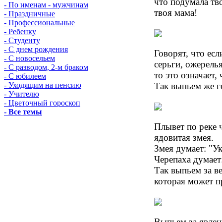
что подумала тво
- По именам - мужчинам
твоя мама!
- Праздничные
- Профессиональные
- Ребенку
- Студенту
- С днем рождения
Говорят, что ес
- С новосельем
серьги, ожерелья
- С разводом, 2-м браком
то это означает,
- С юбилеем
Так выпьем же г
- Уходящим на пенсию
- Учителю
- Цветочный гороскоп
- Все темы
Плывет по реке ч
ядовитая змея.
Змея думает: "У
Черепаха думает
Так выпьем за 
которая может п
Выпьем за явлен