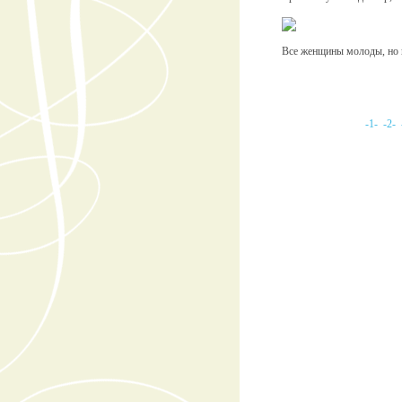
Все женщины молоды, но 
-1-
-2-