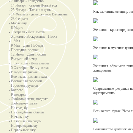
- 7 Января - Рождество
- 14 Января - старый Новый год
- 25 Января - Татьянин день
Как заставить женщину зам
- 14 Февраля - день Святого Валентина
- 23 Февраля
- Масленица
- 8 Марта
Женщина - кроссворд, кот
- 1 Апреля - День смеха
- Христово Воскресение - Пасха
- 1 Мая
- 9 Мая - День Победы
Женщина в мужчине ценит 
- Последний звонок
- 12 Июня - День России
- Выпускной вечер
- 1 Сентября - День знаний
Женщины обращают вним
- 5 Октября - День учителя
женщинами.
- Владельцу фирмы
- Военным, призывникам
- Восточный гороскоп
- Гороскоп друидов
Современные девушки но
- Коллеге
одновременно.
- К подарку
- Любимой, жене, подруге
- Любимому, мужу
- На свадьбу
Если верить фразе "Чего х
- На свадебный юбилей
- Начальнику
- На юбилей по годам
- Новорожденному
Большинство девушек мечт
- Первокласснику