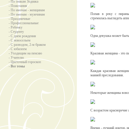
- По знакам Зодиака
- Пожелания
- По именам - женщинам
Попав в реку с пирань
- По именам - мужчинам
стремилась выглядеть аппе
- Праздничные
- Профессиональные
- Ребенку
- Студенту
Одна девушка может быть 
- С днем рождения
- С новосельем
- С разводом, 2-м браком
- С юбилеем
- Уходящим на пенсию
Красивая женщина - это п
- Учителю
- Цветочный гороскоп
- Все темы
Каждая красивая женщин
манией преследования.
Некоторые женщины вовсе 
С возрастом красноречие 
Время - лучший доктор, н