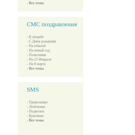
- Все темы
СМС поздравления
- К свадьбе
- С Днем рождения
- На юбилей
- На новый год
- Пожелания
- На 23 Февраля
- На 8 марта
- Все темы
SMS
- Прикольные
- Любовные
- Подколки
- Красивые
- Все темы