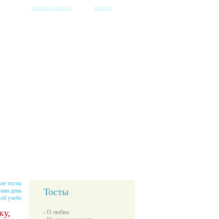
написать письмо
каталог
ие тосты
Тосты
нин день
об учебе
ку,
- О любви