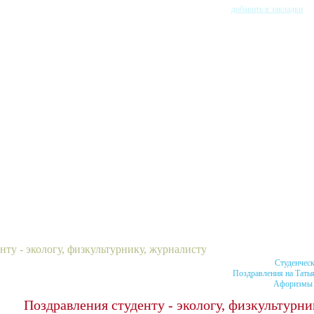
добавить в закладки
нту - экологу, физкультурнику, журналисту
Студенческ
Поздравления на Татья
Афоризмы 
Поздравления студенту - экологу, физкультурни