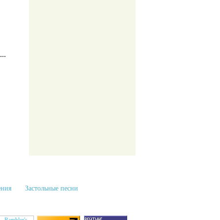
..
ения
Застольные песни