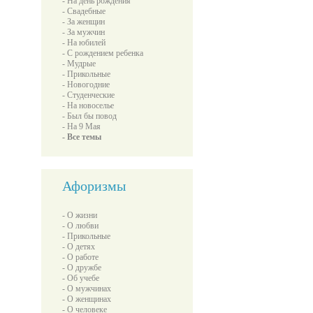
- На день рождения
- Свадебные
- За женщин
- За мужчин
- На юбилей
- С рождением ребенка
- Мудрые
- Прикольные
- Новогодние
- Студенческие
- На новоселье
- Был бы повод
- На 9 Мая
- Все темы
Афоризмы
- О жизни
- О любви
- Прикольные
- О детях
- О работе
- О дружбе
- Об учебе
- О мужчинах
- О женщинах
- О человеке