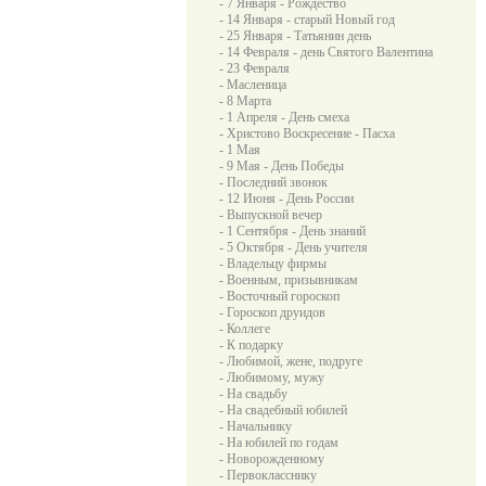
- 7 Января - Рождество
- 14 Января - старый Новый год
- 25 Января - Татьянин день
- 14 Февраля - день Святого Валентина
- 23 Февраля
- Масленица
- 8 Марта
- 1 Апреля - День смеха
- Христово Воскресение - Пасха
- 1 Мая
- 9 Мая - День Победы
- Последний звонок
- 12 Июня - День России
- Выпускной вечер
- 1 Сентября - День знаний
- 5 Октября - День учителя
- Владельцу фирмы
- Военным, призывникам
- Восточный гороскоп
- Гороскоп друидов
- Коллеге
- К подарку
- Любимой, жене, подруге
- Любимому, мужу
- На свадьбу
- На свадебный юбилей
- Начальнику
- На юбилей по годам
- Новорожденному
- Первокласснику