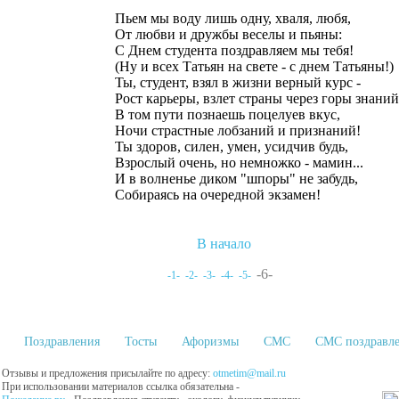
Пьем мы воду лишь одну, хваля, любя,
От любви и дружбы веселы и пьяны:
С Днем студента поздравляем мы тебя!
(Ну и всех Татьян на свете - с днем Татьяны!)
Ты, студент, взял в жизни верный курс -
Рост карьеры, взлет страны через горы знаний.
В том пути познаешь поцелуев вкус,
Ночи страстные лобзаний и признаний!
Ты здоров, силен, умен, усидчив будь,
Взрослый очень, но немножко - мамин...
И в волненье диком "шпоры" не забудь,
Собираясь на очередной экзамен!
В начало
-6-
-1-
-2-
-3-
-4-
-5-
Поздравления
Тосты
Афоризмы
СМС
СМС поздравл
Отзывы и предложения присылайте по адресу:
otmetim@mail.ru
При использовании материалов ссылка обязательна -