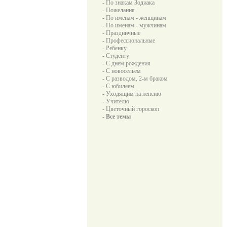
- По знакам Зодиака
- Пожелания
- По именам - женщинам
- По именам - мужчинам
- Праздничные
- Профессиональные
- Ребенку
- Студенту
- С днем рождения
- С новосельем
- С разводом, 2-м браком
- С юбилеем
- Уходящим на пенсию
- Учителю
- Цветочный гороскоп
- Все темы