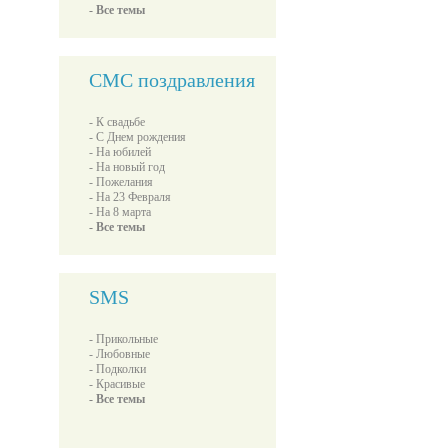
- Все темы
СМС поздравления
- К свадьбе
- С Днем рождения
- На юбилей
- На новый год
- Пожелания
- На 23 Февраля
- На 8 марта
- Все темы
SMS
- Прикольные
- Любовные
- Подколки
- Красивые
- Все темы