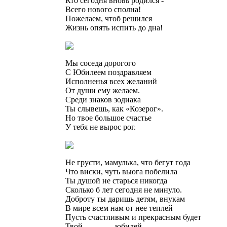
Кто сегодня вновь родился -
Всего нового сполна!
Пожелаем, чтоб решился
Жизнь опять испить до дна!
Мы соседа дорогого
С Юбилеем поздравляем
Исполненья всех желаний
От души ему желаем.
Среди знаков зодиака
Ты слывешь, как «Козерог».
Но твое большое счастье
У тебя не вырос рог.
Не грусти, мамулька, что бегут года
Что виски, чуть вьюга побелила
Ты душой не старься никогда
Сколько б лет сегодня не минуло.
Доброту ты даришь детям, внукам
В мире всем нам от нее теплей
Пусть счастливым и прекрасным будет
Твой ……….. юбилей.