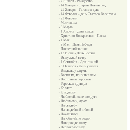
- 7 Января - Рождество
- 14 Января - старый Новый год
- 25 Января - Татьянин день
- 14 Февраля - день Святого Валентина
- 23 Февраля
- Масленица
- 8 Марта
- 1 Апреля - День смеха
- Христово Воскресение - Пасха
- 1 Мая
- 9 Мая - День Победы
- Последний звонок
- 12 Июня - День России
- Выпускной вечер
- 1 Сентября - День знаний
- 5 Октября - День учителя
- Владельцу фирмы
- Военным, призывникам
- Восточный гороскоп
- Гороскоп друидов
- Коллеге
- К подарку
- Любимой, жене, подруге
- Любимому, мужу
- На свадьбу
- На свадебный юбилей
- Начальнику
- На юбилей по годам
- Новорожденному
- Первокласснику