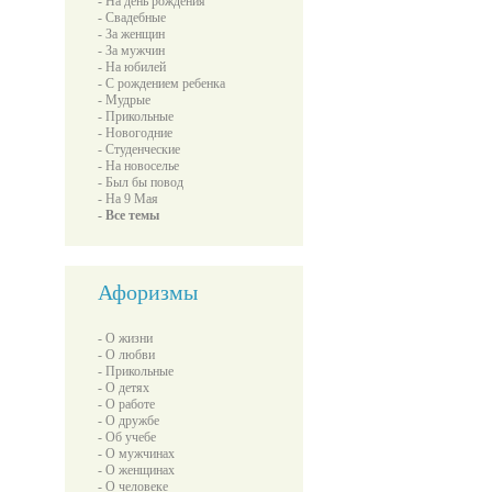
- На день рождения
- Свадебные
- За женщин
- За мужчин
- На юбилей
- С рождением ребенка
- Мудрые
- Прикольные
- Новогодние
- Студенческие
- На новоселье
- Был бы повод
- На 9 Мая
- Все темы
Афоризмы
- О жизни
- О любви
- Прикольные
- О детях
- О работе
- О дружбе
- Об учебе
- О мужчинах
- О женщинах
- О человеке