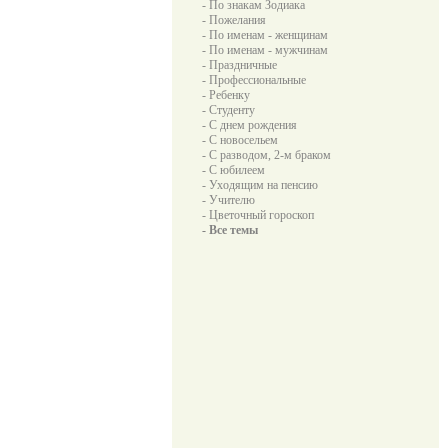
- По знакам Зодиака
- Пожелания
- По именам - женщинам
- По именам - мужчинам
- Праздничные
- Профессиональные
- Ребенку
- Студенту
- С днем рождения
- С новосельем
- С разводом, 2-м браком
- С юбилеем
- Уходящим на пенсию
- Учителю
- Цветочный гороскоп
- Все темы