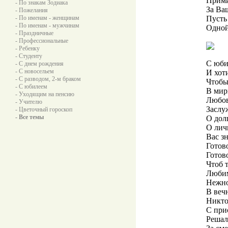
Прими
- По знакам Зодиака
За Ваш
- Пожелания
- По именам - женщинам
Пусть
- По именам - мужчинам
Одной
- Праздничные
- Профессиональные
- Ребенку
- Студенту
С юби
- С днем рождения
- С новосельем
И хот
- С разводом, 2-м браком
Чтобы
- С юбилеем
В мир
- Уходящим на пенсию
Любов
- Учителю
Заслу
- Цветочный гороскоп
- Все темы
О дол
О лич
Вас з
Готов
Готов
Чтоб т
Любим
Нежно
В вечн
Никто
С при
Решал