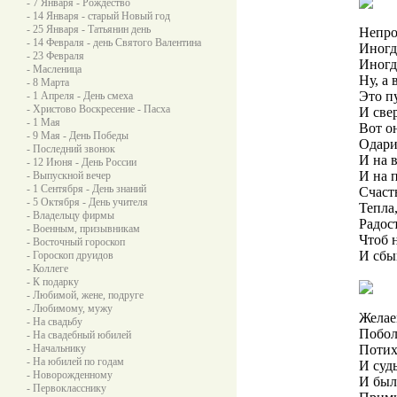
- 7 Января - Рождество
- 14 Января - старый Новый год
- 25 Января - Татьянин день
Непро
- 14 Февраля - день Святого Валентина
Иногд
- 23 Февраля
Иногд
- Масленица
Ну, а 
- 8 Марта
Это п
- 1 Апреля - День смеха
- Христово Воскресение - Пасха
И све
- 1 Мая
Вот о
- 9 Мая - День Победы
Одари
- Последний звонок
И на 
- 12 Июня - День России
И на п
- Выпускной вечер
- 1 Сентября - День знаний
Счаст
- 5 Октября - День учителя
Тепла,
- Владельцу фирмы
Радост
- Военным, призывникам
Чтоб н
- Восточный гороскоп
И сбы
- Гороскоп друидов
- Коллеге
- К подарку
- Любимой, жене, подруге
- Любимому, мужу
Желае
- На свадьбу
Побол
- На свадебный юбилей
- Начальнику
Потих
- На юбилей по годам
И суд
- Новорожденному
И был
- Первокласснику