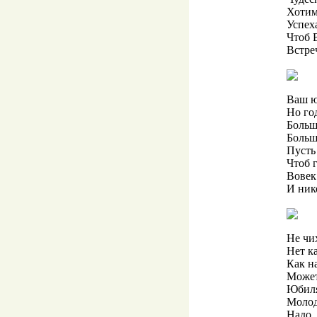
Хотим
Успеха
Чтоб 
Встре
Ваш ю
Но го
Больш
Больш
Пусть 
Чтоб 
Вовек
И ник
Не чи
Нет ка
Как н
Может
Юбиля
Молод
Надо,