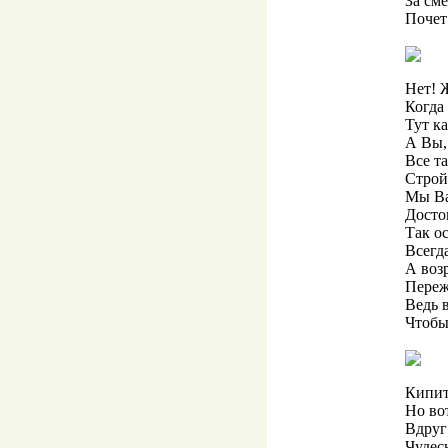
За сме
Почет 
Нет! 
Когда 
Тут к
А Вы,
Все т
Строй
Мы Ва
Досто
Так ос
Всегда
А возр
Переж
Ведь 
Чтобы
Кипит
Но во
Вдруг
Чудес