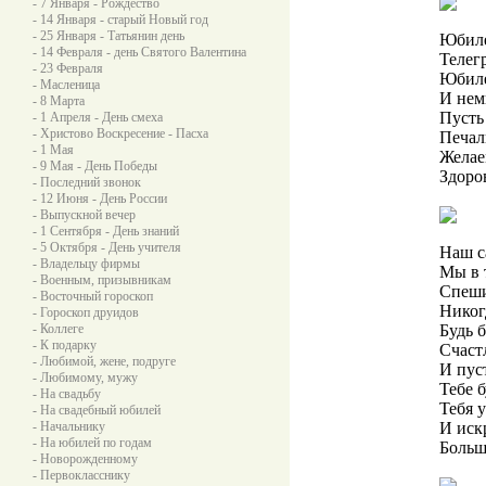
- 7 Января - Рождество
- 14 Января - старый Новый год
- 25 Января - Татьянин день
Юбиле
- 14 Февраля - день Святого Валентина
Телег
- 23 Февраля
Юбиле
- Масленица
И нем
- 8 Марта
Пусть
- 1 Апреля - День смеха
- Христово Воскресение - Пасха
Печаль
- 1 Мая
Желае
- 9 Мая - День Победы
Здоро
- Последний звонок
- 12 Июня - День России
- Выпускной вечер
- 1 Сентября - День знаний
- 5 Октября - День учителя
Наш 
- Владельцу фирмы
Мы в 
- Военным, призывникам
Спеши
- Восточный гороскоп
Никог
- Гороскоп друидов
- Коллеге
Будь 
- К подарку
Счаст
- Любимой, жене, подруге
И пус
- Любимому, мужу
Тебе б
- На свадьбу
Тебя 
- На свадебный юбилей
- Начальнику
И иск
- На юбилей по годам
Больш
- Новорожденному
- Первокласснику