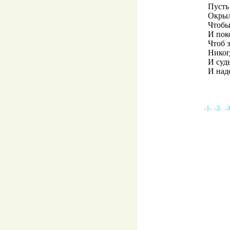
Пусть
Окрыл
Чтобы
И пок
Чтоб 
Никог
И судь
И наде
-1-
-2-
-